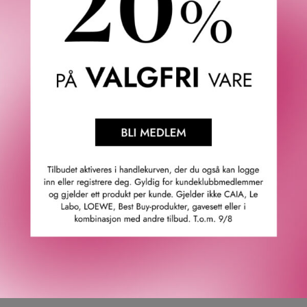
100 ML
100 ML
3 335
KR
3 335
KR
NARCISO RODRIGUEZ
NARCISO RODRIGUEZ
SAFRAN MUSC EDP
PATCHOULI MUSC EDP
INTENSE 100 ML
INTENSE 100 ML
3 335
KR
3 335
KR