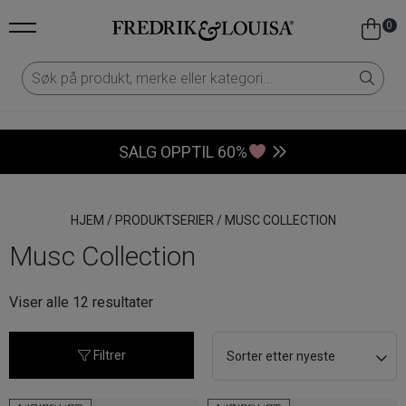
0
SALG OPPTIL 60%
HJEM
/
PRODUKTSERIER
/
MUSC COLLECTION
Musc Collection
Sortert
Viser alle 12 resultater
etter
nyeste
Filtrer