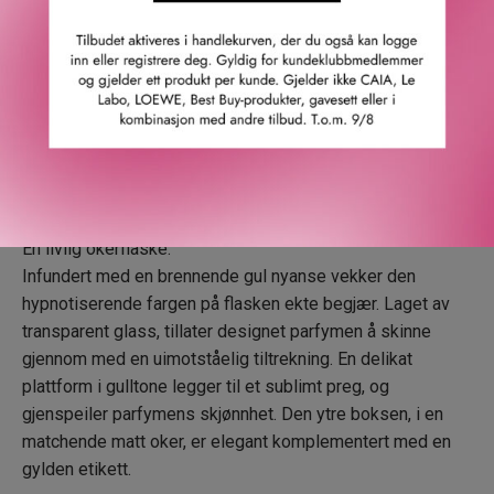
rosen folder ut sitt dekadente bukett og hever forførelsen.
I bunnen omfavner Rose Epicée deg i sin voluminøse
duftspor av tonkabønne, cashmeran og patchouli, og
skaper en vanedannende kokong med innhyllende krydder.
Toppnoter: Davanaolje, mandarin og kardemomme.
Hjertenoter: Rose.
Bunnoter: Ambrofix og patchouli.
En livlig okerflaske:
Infundert med en brennende gul nyanse vekker den
hypnotiserende fargen på flasken ekte begjær. Laget av
transparent glass, tillater designet parfymen å skinne
gjennom med en uimotståelig tiltrekning. En delikat
plattform i gulltone legger til et sublimt preg, og
gjenspeiler parfymens skjønnhet. Den ytre boksen, i en
matchende matt oker, er elegant komplementert med en
gylden etikett.