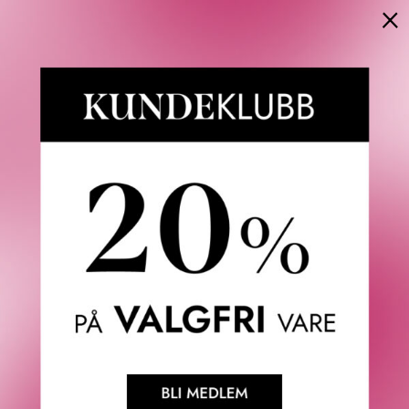
×
epoken for Musc Collection-fortellingen avdekker de
fargerike sidene av musk når den kombineres med de
mest verdifulle ingrediensene i parfymeverdenen.
Rose Epicée er dristig, men raffinert, og feirer modernitet
og individualitet i en saftig fristelse som gir etter for en
som gir etter for en sterk tiltrekning til blomster og krydret
nytelse. Fanget i en strålende okerflaske, er denne
parfymen et ekte objekt for begjær.
En forførende krydret blomsterduft:
Opplev den olfaktive uttrykkelsen av en uimotståelig
avhengighet. En overraskende krydret blomsterparfyme
med en saftig puls. Parfymen åpner med en utsøkt
davanaolje, dens rike sensualitet blander seg med
kardemomme for å skape en harmoni av varme toppnoter.
Når parfymen smyger seg på huden din, avsløres merkets
ikoniske muskhjerte, mens den sofistikerte bulgarske