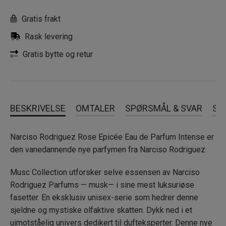
Gratis frakt
Rask levering
Gratis bytte og retur
BESKRIVELSE
OMTALER
SPØRSMÅL & SVAR
SL
Narciso Rodriguez Rose Epicée Eau de Parfum Intense er
den vanedannende nye parfymen fra Narciso Rodriguez.
Musc Collection utforsker selve essensen av Narciso
Rodriguez Parfums — musk— i sine mest luksuriøse
fasetter. En eksklusiv unisex-serie som hedrer denne
sjeldne og mystiske olfaktive skatten. Dykk ned i et
uimotståelig univers dedikert til dufteksperter. Denne nye