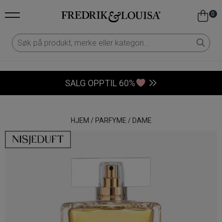
0
SALG OPPTIL 60%
HJEM
/
PARFYME
/
DAME