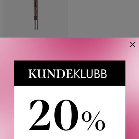
×
CLINIQUE
CREAM SHAPER FOR EYES
1,2 G
260
KR
2 VARIANTER
Våre kunder om oss