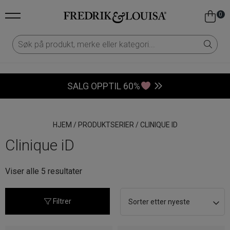
0
SALG OPPTIL 60%
HJEM
/
PRODUKTSERIER
/
CLINIQUE ID
Clinique iD
Sortert
Viser alle 5 resultater
etter
nyeste
Filtrer