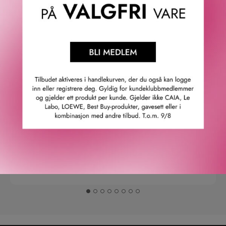
4.9
/5
Basert på 21963 verifiserte omtaler.
Se alle omtaler.
Anette L.
06/08/2026
Verifisert kunde
Topp