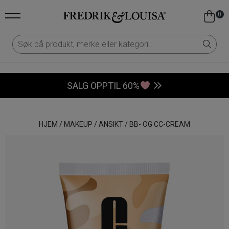
0
SALG OPPTIL 60%
HJEM
/
MAKEUP
/
ANSIKT
/
BB- OG CC-CREAM