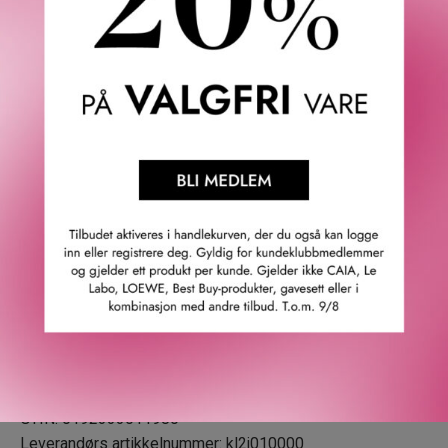
Passer alle hudtyper.
Innovativ BB-gel med Transforming Tint Release
Technology™, som smelter inn i din hudtone med et jevnt
streif av farge.
Beviste resultater: Etter 1 gangs bruk (øyeblikkelig):
· 88% av kvinnene så en øyeblikkelig oppfriskning av trøtt
hud.*
· 89% av kvinnene opplevde at hudtonen så mer jevn ut.
Etter 1 uke*:
89% av kvinnene opplevde at hudens farge ble korrigert.*
Dermatologisk guidede løsninger. Allergitestet. 100%
parfymefri.
GTIN: 0192333011980
Leverandørs artikkelnummer: kl2j010000