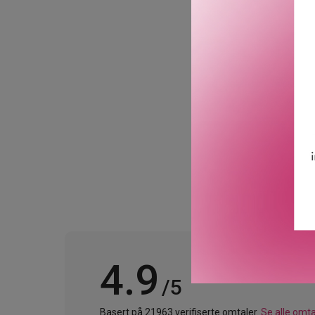
Skrubben eksfolierer huden
fuktighet.
Dermatologisk guidede lø
GTIN: 0020714045159
Leverandørs artikkelnu
4.9
/5
Basert på 21963 verifiserte omtaler.
Se alle omta