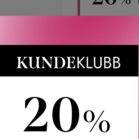
Rabatten aktiveres i handlekurven 
CAIA, Le Labo, LOEWE, Best Buy-
Gjelder 
Gratis frakt over 1000 kr
LER
SPØRSMÅL & SVAR
SLIK GJØR DU
INGREDIEN
am Rinse-Off Formula er en ansiktsskrubb som er så skånsom at
t for å eksfoliere huden, ved å rense porene i dybden og fjerne 
t og silkeaktig hud.