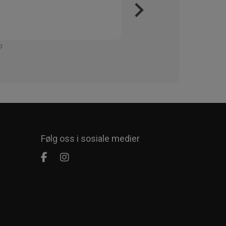
Kjapt 
Enkelt
Følg oss i sosiale medier