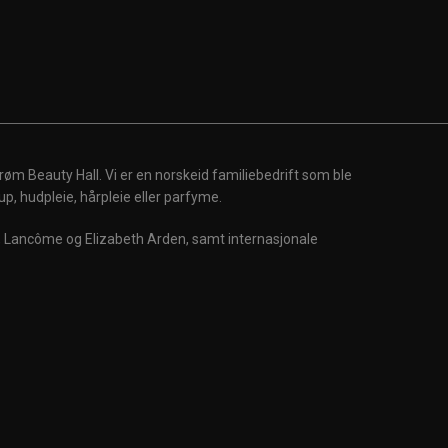
røm Beauty Hall. Vi er en norskeid familiebedrift som ble
up, hudpleie, hårpleie eller parfyme.
m, Lancôme og Elizabeth Arden, samt internasjonale