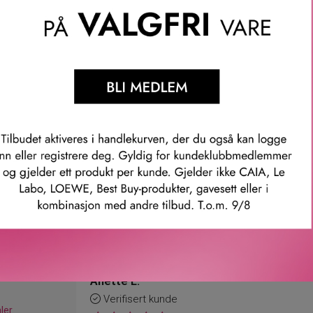
 slik at fine linjer blir mindre synlige. Forbereder huden slik at 
sninger. Allergitestet. 100% parfymefri.
mmer: 667h010000
Våre kunder om oss
Anette L.
Verifisert kunde
ler.