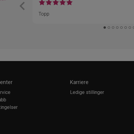
Topp
enter
Karriere
rvice
Ledige stillinger
ubb
ingelser