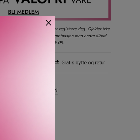
×
der du også kan logge inn eller registrere deg. Gjelder ikke
produkter, gavesett eller i kombinasjon med andre tilbud.
kun ett kjøp per kunde t.o.m. 09.08.
Rask levering
Gratis bytte og retur
SER
OM MERKEVAREN
 den kan brukes daglig.
døde hudceller, og