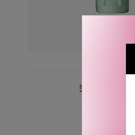
BESKRIVELSE
OMTA
Clinique 7 Day Scrub Cre
Denne skrubben er perfek
dermed skape en fin, glat
Passer alle hudtyper.