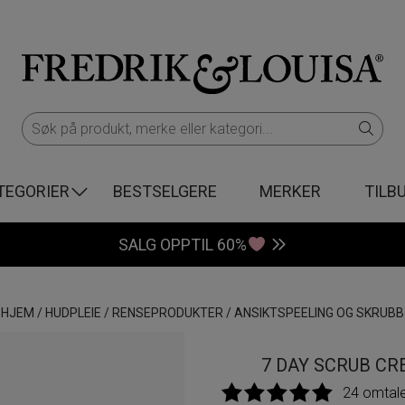
TEGORIER
BESTSELGERE
MERKER
TILB
SALG OPPTIL 60%
HJEM
/
HUDPLEIE
/
RENSEPRODUKTER
/
ANSIKTSPEELING OG SKRUBB
7 DAY SCRUB CR
24 omtal