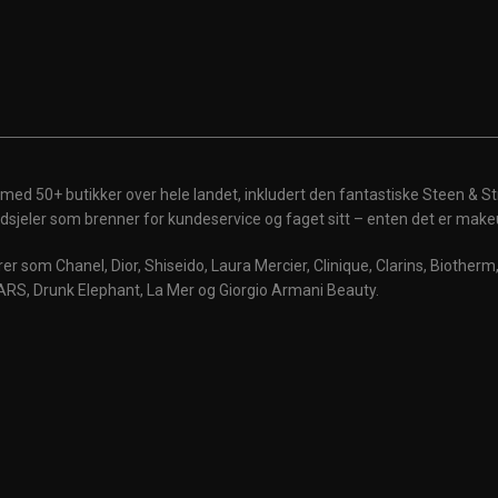
 med 50+ butikker over hele landet, inkludert den fantastiske Steen & St
 ildsjeler som brenner for kundeservice og faget sitt – enten det er make
r som Chanel, Dior, Shiseido, Laura Mercier, Clinique, Clarins, Biother
ARS, Drunk Elephant, La Mer og Giorgio Armani Beauty.