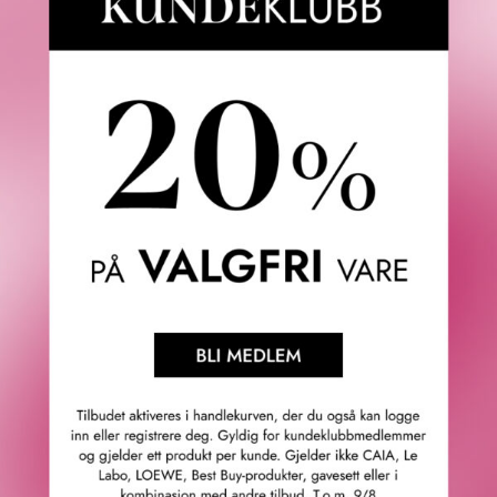
REDKEN
ACIDIC BONDING
CONCENTRATE LEAVE-IN
TREATMENT 150 ML
470
KR
Våre kunder om oss