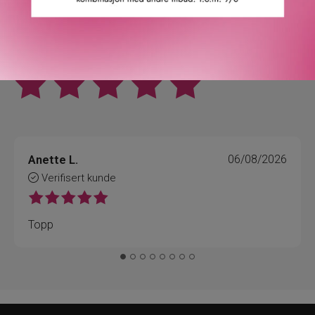
4.9
/5
Basert på 21963 verifiserte omtaler.
Se alle omtaler.
Anette L.
06/08/2026
Verifisert kunde
Topp