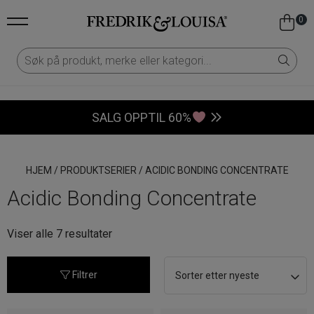
0
SALG OPPTIL 60%
HJEM
/
PRODUKTSERIER
/
ACIDIC BONDING CONCENTRATE
Acidic Bonding Concentrate
Sortert
Viser alle 7 resultater
etter
nyeste
Filtrer