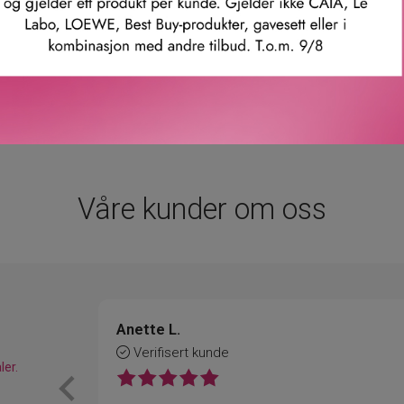
men med Acidic Bonding Concentrate Shampoo, Conditioner og Le
mmer: e4257901
Våre kunder om oss
Anette L.
Verifisert kunde
ler.