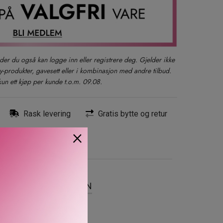
der du også kan logge inn eller registrere deg. Gjelder ikke
produkter, gavesett eller i kombinasjon med andre tilbud.
kun ett kjøp per kunde t.o.m. 09.08.
Rask levering
Gratis bytte og retur
×
SER
OM MERKEVAREN
 alt-i-ett-formel for