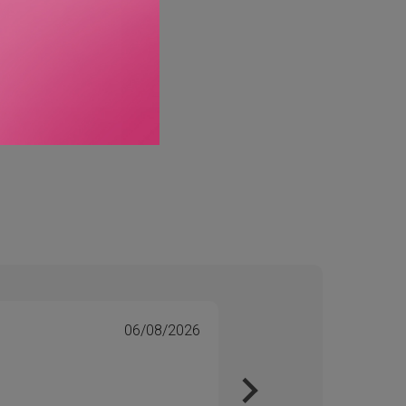
ave-in Treatment vs.
06/08/2026
Tone 
Veri