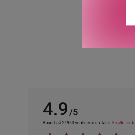
ikke-pleiende shampoo.
**** Når det brukes sam
ikke-pleiende shampoo.
GTIN: 3474637248666
Leverandørs artikkelnu
4.9
/5
Basert på 21963 verifiserte omtaler.
Se alle omta