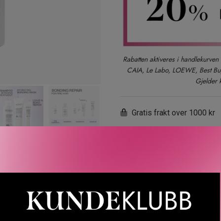
Rabatten aktiveres i handlekurven 
CAIA, Le Labo, LOEWE, Best Buy-
Gjelder 
Gratis frakt over 1000 kr
LER
SPØRSMÅL & SVAR
SLIK GJØR DU
INGREDIEN
ncentrate Intensive Pre-Treatment er Redkens mest konsentrerte