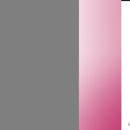
reparasjon av styrke på a
bekjemper ett års synlig 
luksuriøse forbehandlingen
pleie og beskyttelse mot
Denne pH-balanserende b
av hårfarging, varmestyl
og sitronsyre, styrker b
føles velpleiet ut.
Fordeler:
· 14 ganger mykere hår*.
· 90% mer pleiet hår**.
· 2x færre knekte hårstrå*
· PH-balansering.
* System av Acidic Bondi
** Når det brukes samme
*** Når det brukes samm