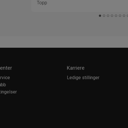
Topp
enter
Karriere
rvice
Ledige stillinger
ubb
ingelser