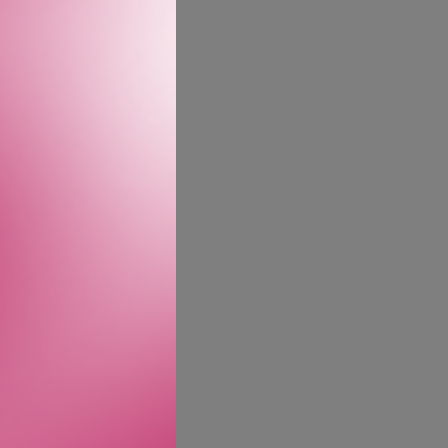
ncentrate-serien som
 Denne ultrarike og
 av hårets styrke, intens
e de negative effektene
ompleks, alfahydroksysyre
Resultatet? Håret ser og
ave-in vs. uskadet hår.
ikke-pleiende shampoo.
ve-in Treatment vs.