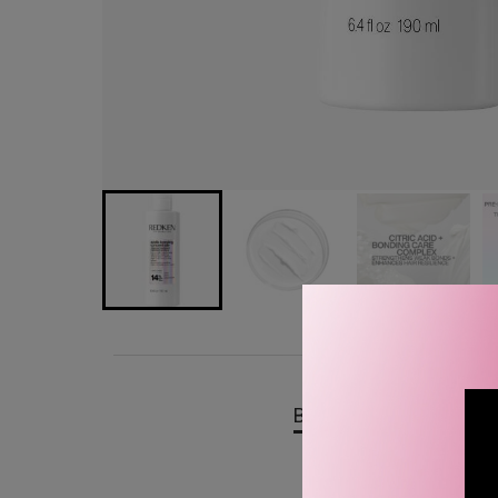
BESKRIVELSE
OMTA
Redken Acidic Bonding Co