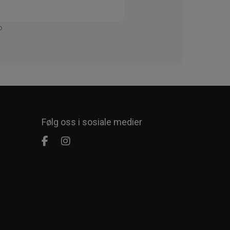
Kjapt 
Enkelt
Følg oss i sosiale medier