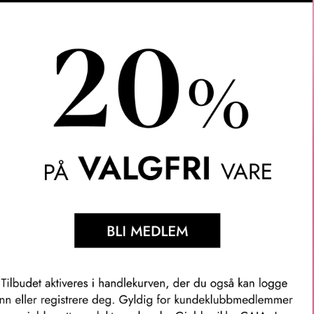
lle typer skadet hår, og del av den fire-trinns Acidic Bonding Co
skade på én gang*. Synlig forvandling av håret på 5-10 minutter!
 reparerer håret fra skjellag til cortex, og gir ultimat reparasjon
 blekning av hårfargen.
ehandlingen er spesielt formulert med en sur pH for å bekjemp
ingverktøy og til og med vann. Med sitt 14% pleiende bonding-k
ehandlingen svake bindinger og forbedrer hårets motstandskraft. 
***.
ng Concentrate Intensive Treatment, Shampoo, Conditioner og Le
n med Acidic Bonding Concentrate Shampoo og Conditioner vs. 
en med Acidic Bonding Concentrate Shampoo, Conditioner og Lea