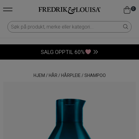
0
SALG OPPTIL 60%
HJEM
/
HÅR
/
HÅRPLEIE
/
SHAMPOO