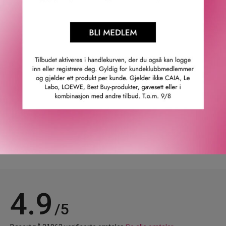
Redken Extreme Length Shampoo fordeler
· Reparerer håret.
· Styrker håret.
· Renser håret skånsomt.
· Bidrar til en sunn hodebunn.
· Forebygger skader og splittede tupper.
GTIN: 3474636920211
Leverandørs artikkelnummer: e3460802
Våre kunder om oss
4.9
/5