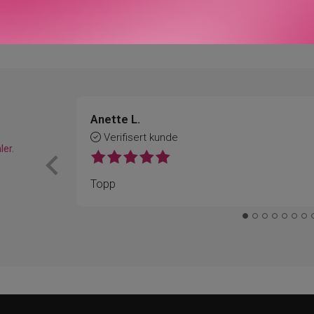
Våre kunder om oss
Anette L.
Verifisert kunde
ler.
Topp