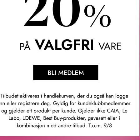
 deg et nytt duftrituale inspirert av det italienske mottoet Dolce
men fra en kremet vaniljemilkshake og legger seg som et mykt og 
kkord som gir en deilig sødme i åpningen.
se Absolute som tilfører en eksklusiv blomstrende karakter.
einfusjon som skaper en perfekt balanse mellom sødme og dristi
r en deilig sødme i toppnoten.
se tilfører en eksklusiv, blomsteraktig karakter.
den perfekte balansen mellom sødme og forførende sensualitet.
 og enkel bruk på farten – perfekt for sommerdager når du ønsker
ningen gjør at den kan brukes alene for en diskret duft eller ko
m for en mer intens og personlig opplevelse.
mer: lg359100