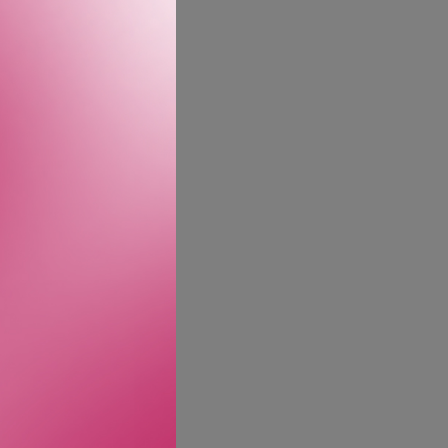
 Vita. Denne lette misten
luftig duftslør over
g sensualitet.
 et hint av sødme.
mbinert med Born in