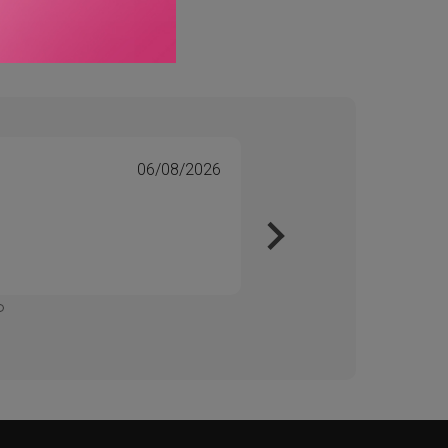
06/08/2026
Tone 
Veri
Kjapt 
Enkelt