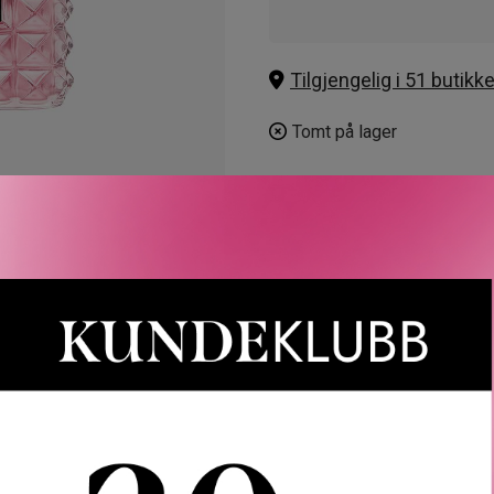
Tilgjengelig i 51 butikke
Tomt på lager
LER
SPØRSMÅL & SVAR
SLIK GJØR DU
INGREDIEN
air and Body Mist Vanilla Bliss er en deilig amberaktig gourmand