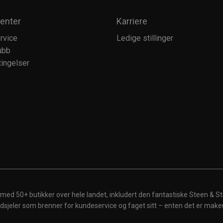
enter
Karriere
rvice
Ledige stillinger
ubb
ingelser
 med 50+ butikker over hele landet, inkludert den fantastiske Steen & St
 ildsjeler som brenner for kundeservice og faget sitt – enten det er make