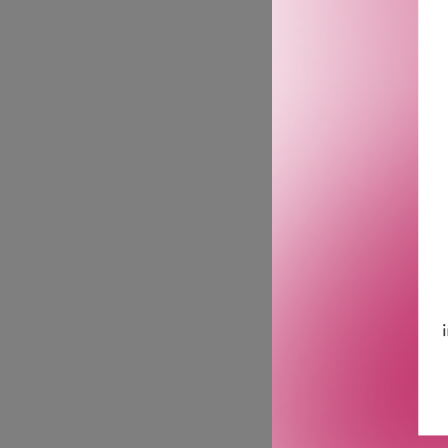
mistkolleksjonen, som gir
gir assosiasjoner til sød
både hud og hår.
Toppnoter: Kremet melk-a
Hjertenoter: Damascenaro
Bunnoter: Bourbon-vanilj
· Noter av kremet melk gi
· Absolute av damascenaro
· Bourbonvanilje skaper 
· Skapt for daglig luksus
· Den allsidige sammenset
Roma Donna Eau de Parfu
GTIN: 3614274824216
Leverandørs artikkelnum