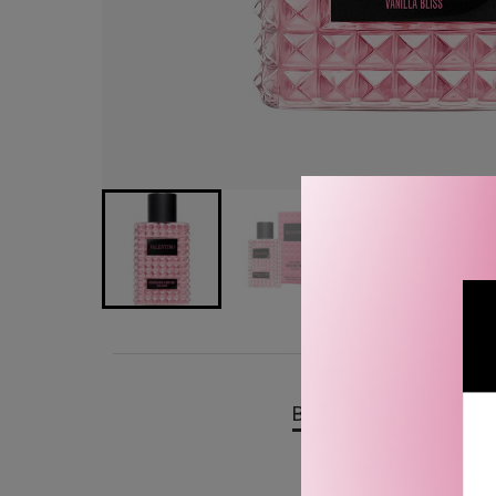
BESKRIVELSE
OMTA
Valentino Born in Roma H