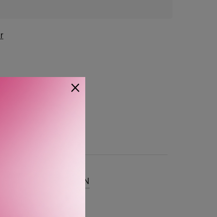
r
×
SER
OM MERKEVAREN
-duft fra den nye