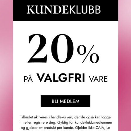
Fredrik & Louisa
Om Fredrik & Louisa
Autorisert forhandler
Redegjørelse åpenhetsloven
Våre butikker
Personvern
Cookies
F&L Tipser
Konkurransevinnere
Sommermagasin