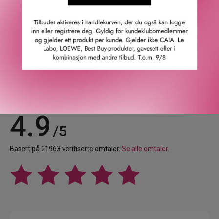
GTIN: 8809844997376
Leverandørs artikkelnummer: h7y0010000
Våre kunder om oss
4.9
/5
Basert på 21963 verifiserte omtaler.
Se alle omtaler.