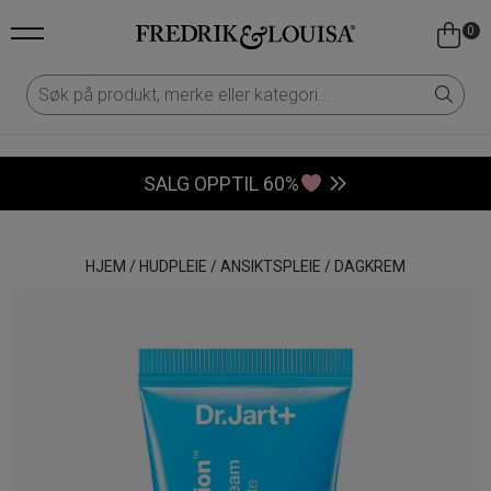
0
SALG OPPTIL 60%
HJEM
/
HUDPLEIE
/
ANSIKTSPLEIE
/
DAGKREM