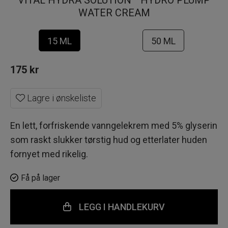
VITAL HYDRA SOLUTION™ HYDRO PLUMP
WATER CREAM
15 ML
50 ML
175
kr
Lagre i ønskeliste
En lett, forfriskende vanngelekrem med 5% glyserin
som raskt slukker tørstig hud og etterlater huden
fornyet med rikelig.
Få på lager
LEGG I HANDLEKURV