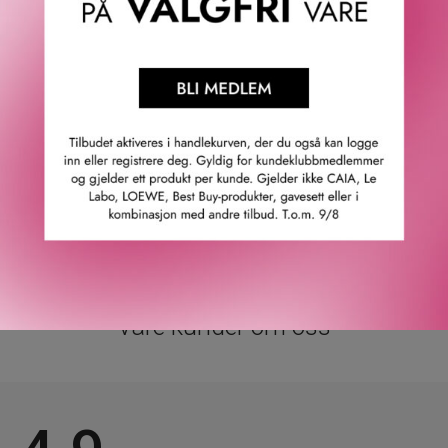
med SENSAIs ikoniske massasjeteknikk, optimaliseres
effekten. Resultatet er fastere hud med økt fylde.
· Løfter og fremhever ansiktskonturene.
· Forbedrer hudens fasthet og elastisitet.
· Øker hudens fylde og volum.
· Gir intens fuktighet og næring.
· Tilgjengelig som refill.
GTIN: 4973167016435
Leverandørs artikkelnummer: 66061
Våre kunder om oss