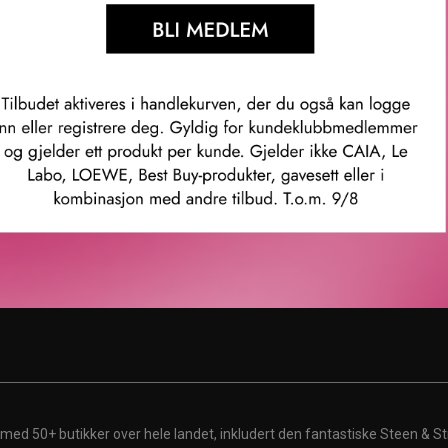
enter
Karriere
rvice
Ledige stillinger
ubb
ingelser
 med 50+ butikker over hele landet, inkludert den fantastiske Steen & St