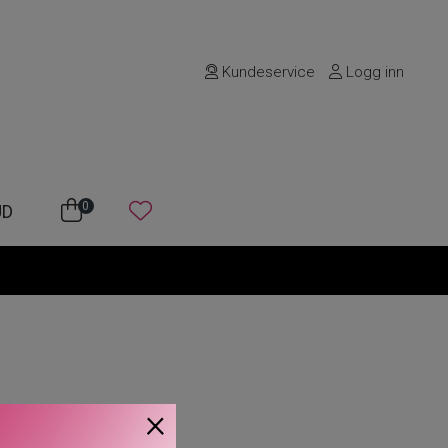
Kundeservice
Logg inn
0
UD
×