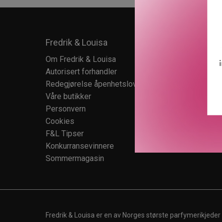
Fredrik & Louisa
Kundes
Om Fredrik & Louisa
Kundese
Autorisert forhandler
Kundekl
Redegjørelse åpenhetsloven
Salgsbet
Våre butikker
Retur
Personvern
Cookies
F&L Tipser
Konkurransevinnere
Sommermagasin
Fredrik & Louisa er en av Norges største parfymerikjeder