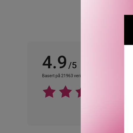
4.9
/5
Basert på 21963 verifiserte omtaler.
Se alle omta