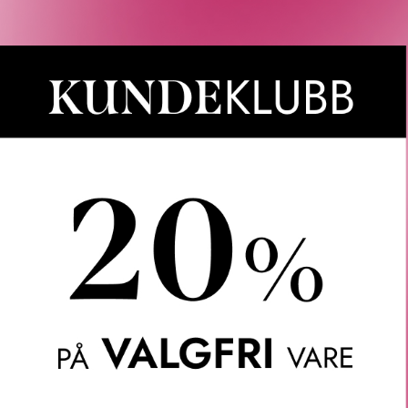
Våre kunder om oss
Anette L.
Verifisert kunde
ler.
Topp