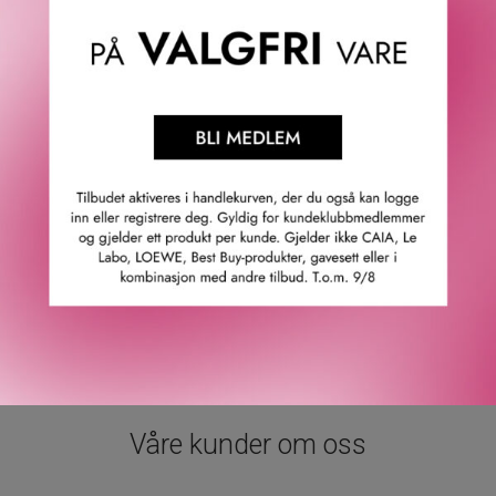
· Barbados Cherry, som er full av antioksidanter,
revitaliserer huden.
· Mineralrik kvedefrukt og kokosnøttderivater pleier og
frisker opp huden.
· Feel-good formel som transformeres fra en dekadent
krem til et mykt skum.
· Sensorisk fra start til slutt med duft inspirert av kirsebær
og kokos.
· Ikke-komedogen (tetter ikke porene).
· Passer alle hudtyper, inkludert sensitiv hud.
· Vegansk.
GTIN: 0840026647618
Leverandørs artikkelnummer: 34900550005
Våre kunder om oss