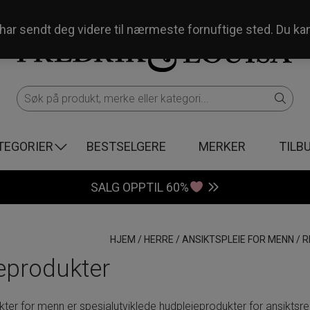
og har sendt deg videre til nærmeste fornuftige sted. Du ka
TEGORIER
BESTSELGERE
MERKER
TILB
SALG OPPTIL 60%
HJEM
/
HERRE
/
ANSIKTSPLEIE FOR MENN
/
R
eprodukter
er for menn er spesialutviklede hudpleieprodukter for ansiktsren