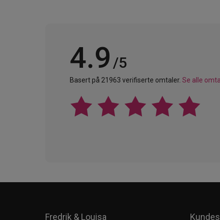
4.9
/5
Basert på 21963 verifiserte omtaler.
Se alle omta
Fredrik & Louisa
Kundes