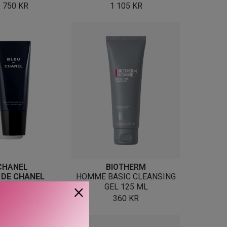
1 750
KR
1 105
KR
CHANEL
BIOTHERM
 DE CHANEL
HOMME BASIC CLEANSING
×
CLEANSING GEL
GEL 125 ML
840
KR
360
KR