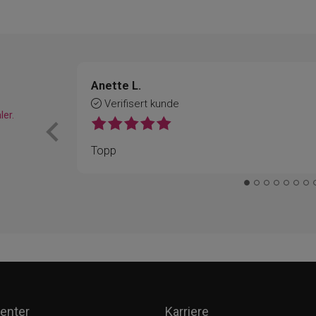
Anette L.
Verifisert kunde
ler.
Topp
enter
Karriere