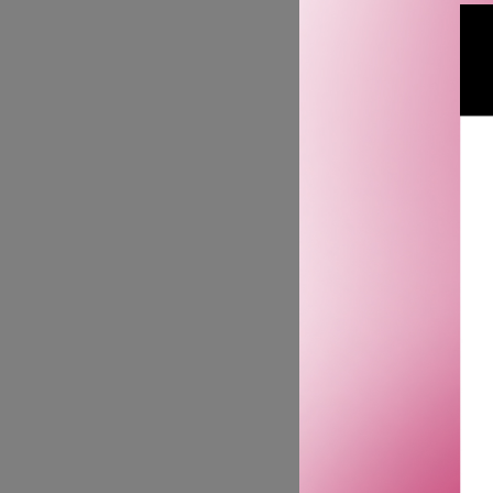
FACIAL F
FACE W
F
3 