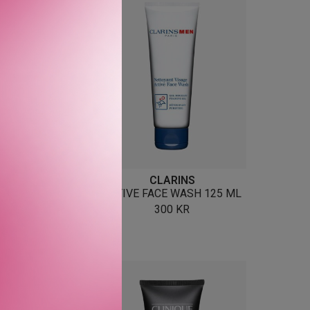
DIOR
CLARINS
DERMO SYSTEM
ACTIVE FACE WASH 125 ML
O-PURIFYING
300
KR
NG GEL 125 ML
535
KR