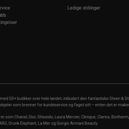
rvice
Ledige stillinger
ubb
ingelser
 med 50+ butikker over hele landet, inkludert den fantastiske Steen & St
 ildsjeler som brenner for kundeservice og faget sitt – enten det er make
r som Chanel, Dior, Shiseido, Laura Mercier, Clinique, Clarins, Biother
ARS, Drunk Elephant, La Mer og Giorgio Armani Beauty.