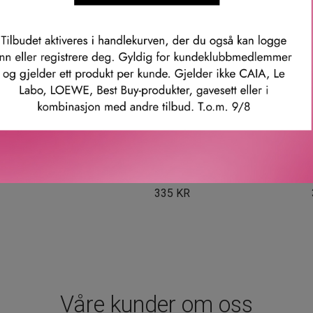
KIEHL'S
CLINIQUE
B
EL SCRUB 100 ML
CLINIQUE FOR MEN FACE
AQUAPOWE
WASH 200 ML
345
KR
335
KR
Våre kunder om oss