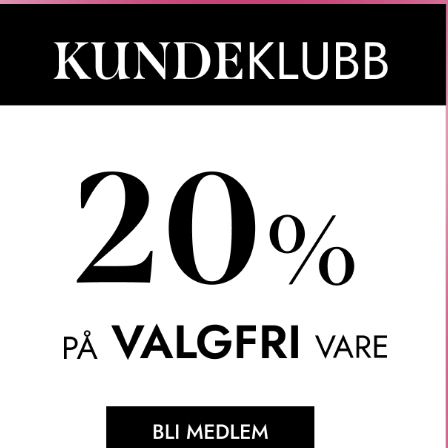
KIEHL'S
SHISEIDO
UEL ENERGIZING
SHISEIDO MEN FACE
HOMME 
ASH FOR MEN
CLEANSER 125 ML
MICR
CLEANSI
RA
160
KR
475
KR
VARIANTER