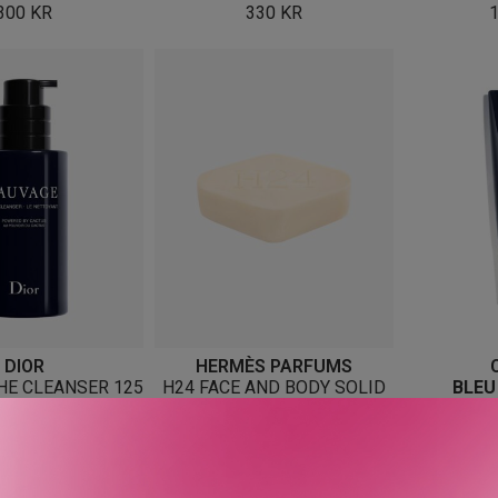
300
KR
330
KR
DIOR
HERMÈS PARFUMS
HE CLEANSER 125
H24 FACE AND BODY SOLID
BLEU
ML
CLEANSER 100 G
2-IN-1 
605
KR
425
KR