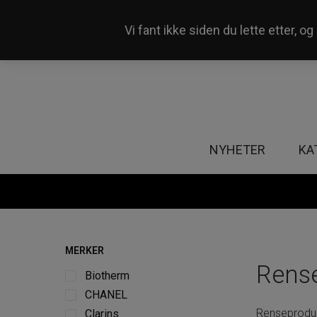
Vi fant ikke siden du lette etter, 
Våre 50+ butikker i Norge
NYHETER
KA
MERKER
Rens
Biotherm
CHANEL
Renseprodukt
Clarins