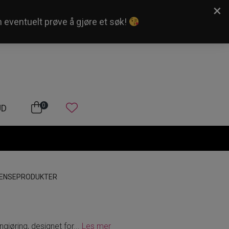
×
n eventuelt prøve å gjøre et søk!
Kundeservice
Logg inn
0
UD
ENSEPRODUKTER
gjøring, designet for
...
Les mer