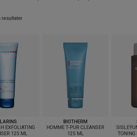
Sortert
6 resultater
etter
nyeste
LARINS
BIOTHERM
H EXFOLIATING
HOMME T-PUR CLEANSER
SISLEŸU
SER 125 ML
125 ML
TONING 