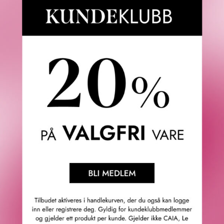
Fredrik & Louisa
Om Fredrik & Louisa
Autorisert forhandler
Redegjørelse åpenhetsloven
Våre butikker
Personvern
Cookies
F&L Tipser
Konkurransevinnere
Sommermagasin