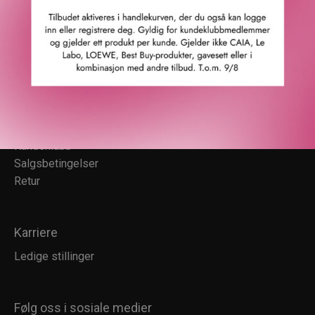
Cookies
F&L Tipser
Konkurransevinnere
Sommermagasin
Kundesenter
Kundeservice
Kundeklubb
Salgsbetingelser
Retur
Karriere
Ledige stillinger
Følg oss i sosiale medier