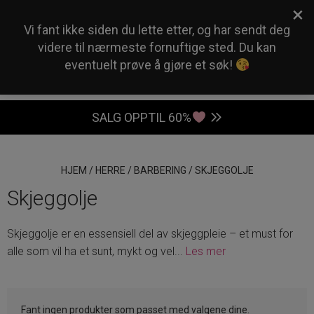
×
0
Vi fant ikke siden du lette etter, og har sendt deg
videre til nærmeste fornuftige sted. Du kan
eventuelt prøve å gjøre et søk!
SALG OPPTIL 60%
HJEM
/
HERRE
/
BARBERING
/
SKJEGGOLJE
Skjeggolje
Skjeggolje er en essensiell del av skjeggpleie – et must for
alle som vil ha et sunt, mykt og vel
...
Les mer
Fant ingen produkter som passet med valgene dine.