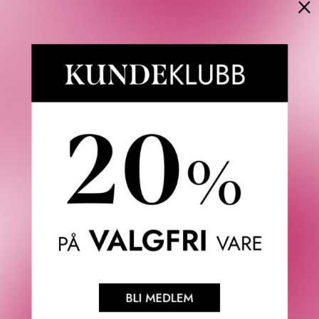
×
Verifisert kunde
Topp
Fredrik & Louisa
Om Fredrik & Louisa
Autorisert forhandler
Redegjørelse åpenhetsloven
Våre butikker
Personvern