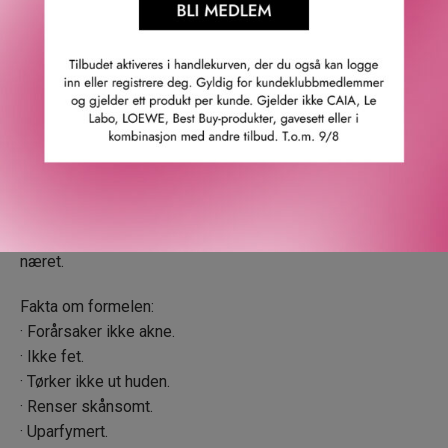
* Gjennomsnittlig fjerning av longwearing foundation,
hybrid solkrem og karbonpudder.
Nøkkelingredienser:
· Japansk kull: Denne rensende ingrediensen bidrar til å
rense porene i dybden.
· Saflorfrøolje: Virker effektivt for å bryte opp naturlig olje
som finnes på huden, i tillegg til at den løser opp makeup
som er vanskelig å fjerne. Denne naturlige mykgjørende
ingrediensen er rik på linolsyre og etterlater huden myk og
næret.
Fakta om formelen:
· Forårsaker ikke akne.
· Ikke fet.
· Tørker ikke ut huden.
· Renser skånsomt.
· Uparfymert.