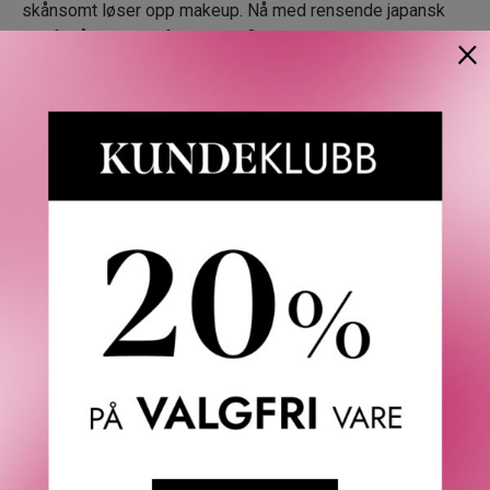
skånsomt løser opp makeup. Nå med rensende japansk
×
kull for å rense og fjerne overflødig olje.
Hudtyper: Tørr kombinert, kombinert fet, fet.
Resultater:
· Lett makeupfjerner som raskt løser opp vanskelig øye-
og ansiktsmakeup og solkrem.
· Fjerner avfallsstoffer og renser porene, bidrar til å fjerne
smuss, olje, forurensning og andre urenheter.
· Forvandles fra en fast balm til en silkemyk olje ved
påføring.
· Rengjør grundig, skyller helt av uten å etterlate olje- eller
fettrester.
Dokumenterte resultater:
· Over 95% av ansiktsmakeup, solkrem og forurensende
stoffer fjernes.*