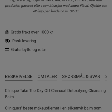
registrere deg. Gjelder ikke CAIA, Le Labo, LOEWE, Best Buy-
produkter, gavesett eller i kombinasjon med andre tilbud. Gjelder kun
ett kjøp per kunde t.o.m. 09.08.
Gratis frakt over 1000 kr
Rask levering
Gratis bytte og retur
BESKRIVELSE
OMTALER
SPØRSMÅL & SVAR
SL
Clinique Take The Day Off Charcoal Detoxifying Cleansing
Balm.
Cliniques’ beste makeupfjerner i en silkemyk balm som