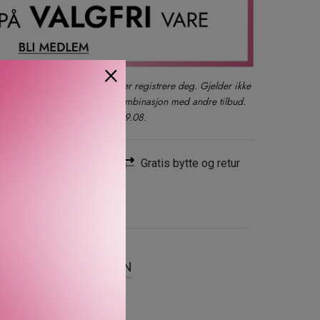
×
der du også kan logge inn eller registrere deg. Gjelder ikke
produkter, gavesett eller i kombinasjon med andre tilbud.
kun ett kjøp per kunde t.o.m. 09.08.
Rask levering
Gratis bytte og retur
SER
OM MERKEVAREN