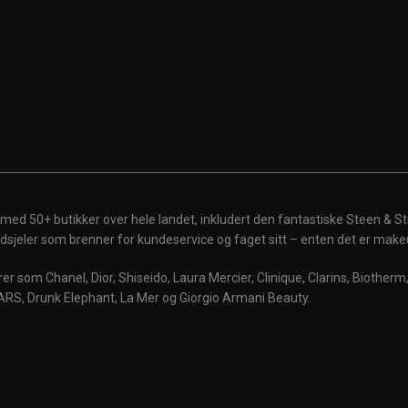
 med 50+ butikker over hele landet, inkludert den fantastiske Steen & St
 ildsjeler som brenner for kundeservice og faget sitt – enten det er make
r som Chanel, Dior, Shiseido, Laura Mercier, Clinique, Clarins, Biother
ARS, Drunk Elephant, La Mer og Giorgio Armani Beauty.