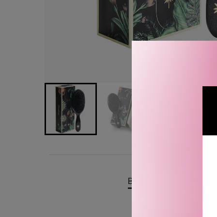
BESKRIVELSE
OMTA
Fan Palm Hair Brush Larg