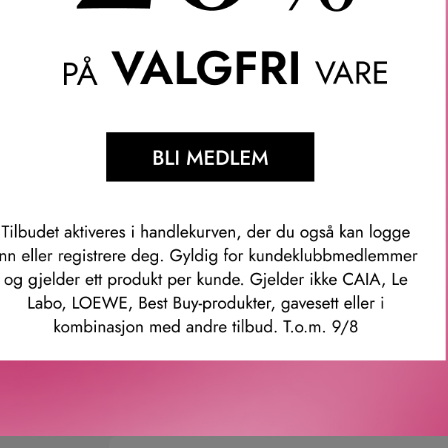
t av villsvin og nylon, som gir glans og glatthet til håret. Nylonbu
ebunnen og løsne håret, mens villsvinbusten hjelper til med å ford
ne og de fleste opplever at de kan redusere hårvask til hver tred
med gullfoliedetaljer.
osmetiske variasjoner som gir det et unikt preg, uten at det går 
mmer: 5744001180051
Våre kunder om oss