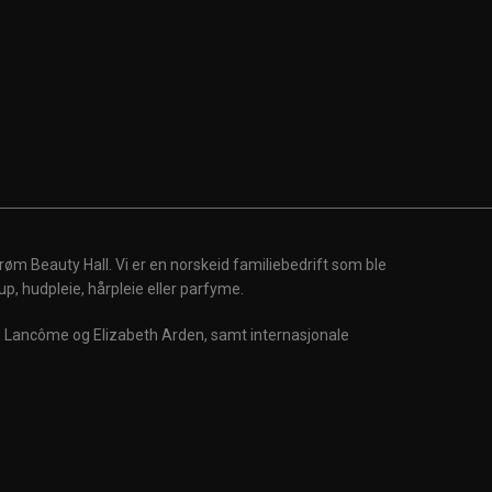
røm Beauty Hall. Vi er en norskeid familiebedrift som ble
up, hudpleie, hårpleie eller parfyme.
m, Lancôme og Elizabeth Arden, samt internasjonale