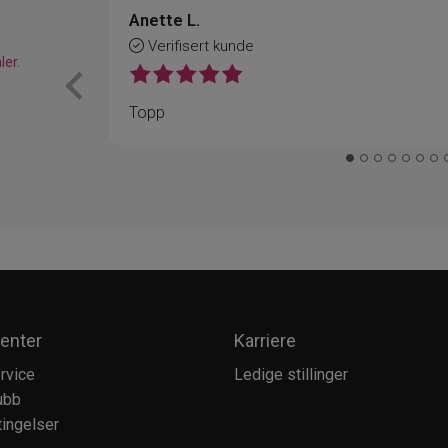
Anette L.
Verifisert kunde
ler.
Topp
enter
Karriere
rvice
Ledige stillinger
ubb
ingelser