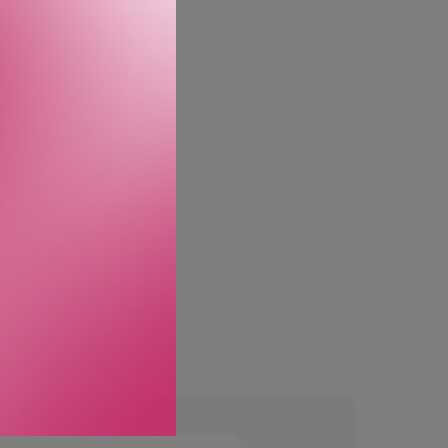
sten er lengre for
ele talg. Det stimulerer
je eller fjerde dag.
utover funksjon eller