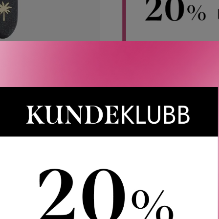
Rabatten aktiveres i handlekurven 
CAIA, Le Labo, LOEWE, Best Buy-
Gjelder 
Gratis frakt over 1000 kr
LER
SPØRSMÅL & SVAR
SLIK GJØR DU
INGREDIEN
e Stardust Black w/Glitter