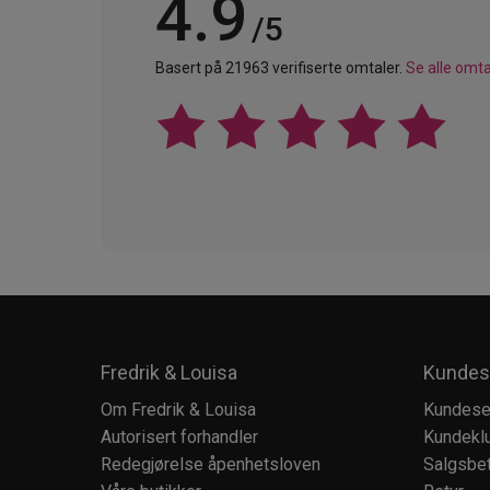
4.9
/5
Basert på 21963 verifiserte omtaler.
Se alle omta
Fredrik & Louisa
Kundes
Om Fredrik & Louisa
Kundese
Autorisert forhandler
Kundekl
Redegjørelse åpenhetsloven
Salgsbet