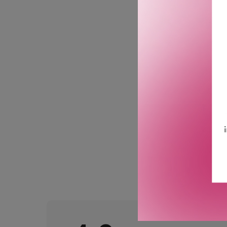
er en stor hårbørste, lage
forsiktig å stimulere hod
blodstrømmen til hårsekke
Kommer i en lekker boks 
Produktet kan ha mindre k
kvalitet.
GTIN: 5744001180051
Leverandørs artikkelnu