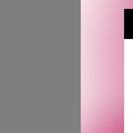
retinoidbalsamen er et m
fine linjer og rynker, s
dematologisk testet og al
skånsom nok til at du ka
Den smarte applikatoren g
samme type retinoid som b
å være høytytende samti
cellefornyelsesprosess fo
tilfører huden fuktighet og 
Passer alle hudtyper.
Hva den gjør?
· Retinoidbehandling som 
Produktet kan brukes to 
alkohol og gluten. Bra for
· Dermatologisk testet. T