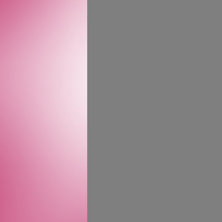
r synlig reparerende på
e. Balsamen er
så 100% parfymefri. Den er
der 1% avansert retinoid –
rum. Den er formulert for
 naturlige
 med hyaluronsyre, som
 dypere linjer over tid.
en. Fri for parfyme,