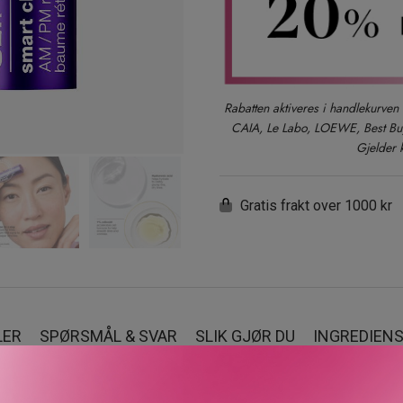
Rabatten aktiveres i handlekurven 
CAIA, Le Labo, LOEWE, Best Buy-
Gjelder 
Gratis frakt over 1000 kr
LER
SPØRSMÅL & SVAR
SLIK GJØR DU
INGREDIEN
Repair AM/PM Retinoid Balm er en effektiv anti-aldringsbehandlin