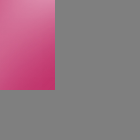
mellom brynene),
g tap av elastisitet.