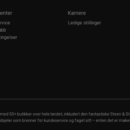
enter
Karriere
rvice
Ledige stillinger
ubb
ingelser
 med 50+ butikker over hele landet, inkludert den fantastiske Steen & St
 ildsjeler som brenner for kundeservice og faget sitt – enten det er make