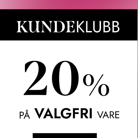
angefasettert hudpleieprodukt formulert med retinoider og virke
amtidig som den gir huden et jevnere og mer ungdommelig utseend
lergitestet, og den er trygg å bruke for sensitiv hud. Den er og
n bruke den to ganger om dagen.
jør det enkelt og praktisk å påføre produktet. Formelen innehol
rukes i Clinique’s avanserte Clinique Smart Clinical Repair™ Se
dig som den er skånsom mot sensitiv hud og akselererer hudens
r å synliggjøre fine linjer og rynker. Balsamen er også beriket
jevner ut fine, tørre linjer.
umiddelbart myker opp og jevner ut fine, tørre linjer og bekjemper
ganger om dagen og er enkelt å påføre med den smarte applikator
 akneutsatt hud.
rygg for sensitiv hud. Allergitestet. 100% parfymefri.