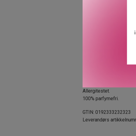
Resultatet:
· Klinisk bevist synlig re
· Disse linjene inkluderer
kråkeføtter, nesefolder, m
* Klinisk testet på 36 kvi
Kliniske løsninger for anti
Den peptidberikede Cliniq
Kjøp Smart hudpleie.
Dermatologisk guidede l
Allergitestet.
100% parfymefri.
GTIN: 0192333232323
Leverandørs artikkelnu