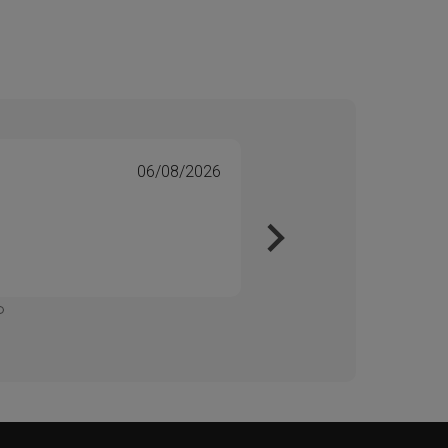
06/08/2026
Tone 
Veri
Kjapt 
Enkelt