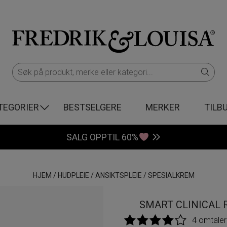
TEGORIER
BESTSELGERE
MERKER
TILB
SALG OPPTIL 60%
HJEM
/
HUDPLEIE
/
ANSIKTSPLEIE
/
SPESIALKREM
SMART CLINICAL 
4 omtaler