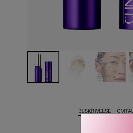
BESKRIVELSE
OMTA
Clinique Smart Clinical 