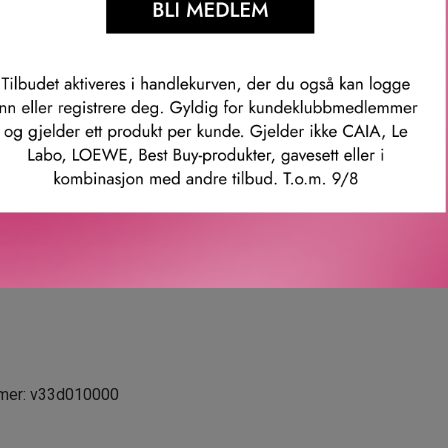
duksjon av 7 linjer på 14 dager*.
 linjer i pannen, bekymringslinjer (også kjent som 11-talls-linjer 
arionettlinjer og linjer rundt leppene.
nner etter å ha brukt produktet i 2 uker.
-aldring.
ue Smart Clinical Repair™-formelen bekjemper fine linjer, rynker o
øsninger.
mmer: v33d010000