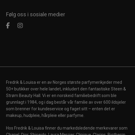
Følg oss i sosiale medier
Fredrik & Louisa er en av Norges største parfymerikjeder med
50+ butikker over hele landet, inkludert den fantastiske Steen &
Strøm Beauty Hall. Vi er en norskeid familiebedrift som ble
grunnlagt i 1984, og i dag består vår familie av over 600 ildsjeler
som brenner for kundeservice og faget sitt – enten det er
makeup, hudpleie, hårpleie eller parfyme.
Hos Fredrik & Louisa finner du markedsledende merkevarer som
Chanel, Dior, Shiseido, Laura Mercier, Clinique, Clarins, Biotherm,