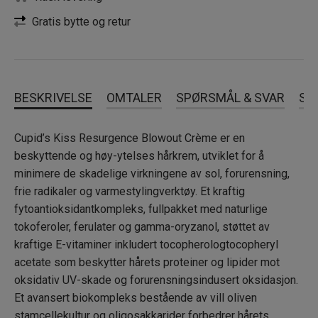
Gratis bytte og retur
BESKRIVELSE
OMTALER
SPØRSMÅL & SVAR
SL
Cupid’s Kiss Resurgence Blowout Crème er en
beskyttende og høy-ytelses hårkrem, utviklet for å
minimere de skadelige virkningene av sol, forurensning,
frie radikaler og varmestylingverktøy. Et kraftig
fytoantioksidantkompleks, fullpakket med naturlige
tokoferoler, ferulater og gamma-oryzanol, støttet av
kraftige E-vitaminer inkludert tocopherologtocopheryl
acetate som beskytter hårets proteiner og lipider mot
oksidativ UV-skade og forurensningsindusert oksidasjon.
Et avansert biokompleks bestående av vill oliven
stamcellekultur og oligosakkarider forbedrer hårets