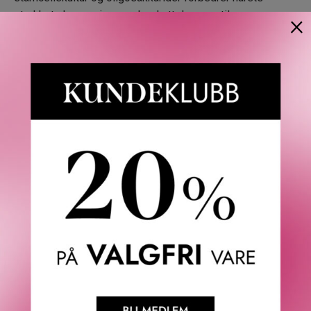
strekkstyrke og gir varmebeskyttelse opp til
×
450°F/230°C. I tillegg inneholder kremen risklidolje og
ekstrakter fra brennesle og bjørkebark, som reparerer
skader i hårstråets fiberlag og beskytter skjellagbarrieren.
Macadamia og kukui olje polerer, gir glans og minimerer
belastningen fra mekanisk stress, mens squalane holder
på fuktigheten.
Egenskaper:
• Denne lette kremen gir omfattende beskyttelse og pleie
for alle hårtyper.
• Etterlater håret smidig, skinnende og silkemykt.
• Formel uten gluten og animalske produkter.
• Løftes opp av vår forfriskende og uimotståelige
signaturduft
Toppnoter: Iris, fiol og hvit pepper.
Hjertenoter: Rose, vintergrønn og geranium.