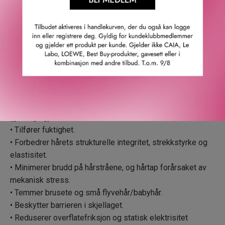
Bunnoter: Patchouli, neroli og anis.
Fordeler:
• Gir varmebeskyttelse opp til 450°F/230°C.
• Gir antioksidantbeskyttelse.
• Beskytter hårets proteiner og lipider mot UV-indusert
oksidasjon.
• Reduserer forurensningsindusert oksidasjon.
• Minimerer fargeendring og fotokjemiske reaksjoner
(gulfarging).
• Tilfører fuktighet.
• Forbedrer hårets strukturelle integritet, strekkstyrke og
elastisitet.
• Minimerer brudd på hårstråene, og hårtap forårsaket av
mekanisk stress.
• Temmer brusete og små flyvehår/babyhår.
• Beskytter barrieren i skjellaget.
• Reduserer overflatefriksjon og statisk elektrisitet