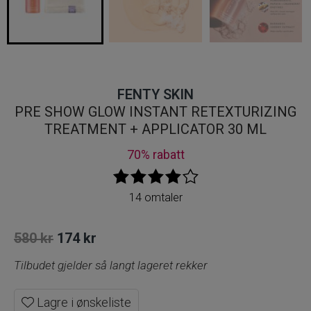
FENTY SKIN
PRE SHOW GLOW INSTANT RETEXTURIZING
TREATMENT + APPLICATOR 30 ML
70% rabatt
14 omtaler
Opprinnelig
Nåværende
580
kr
174
kr
pris
pris
Tilbudet gjelder så langt lageret rekker
var:
er:
Lagre i ønskeliste
580 kr.
174 kr.