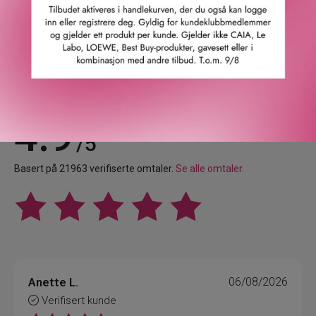
Leverandørs artikkelnummer: 34920070040
Våre kunder om oss
4.9
/5
Basert på 21963 verifiserte omtaler.
Se alle omtaler.
Anette L.
06/08/2026
Verifisert kunde