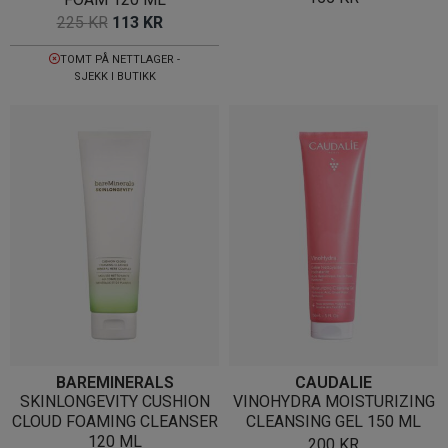
OPPRINNELIG
NÅVÆRENDE
225
KR
113
KR
PRIS
PRIS
TOMT PÅ NETTLAGER -
VAR:
ER:
SJEKK I BUTIKK
225 KR.
113 KR.
BAREMINERALS
CAUDALIE
SKINLONGEVITY CUSHION
VINOHYDRA MOISTURIZING
CLOUD FOAMING CLEANSER
CLEANSING GEL 150 ML
120 ML
200
KR