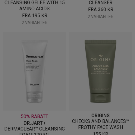
CLEANSING GELÉE WITH 15
CLEANSER
AMINO ACIDS
FRA
360
KR
FRA
195
KR
2 VARIANTER
2 VARIANTER
ORIGINS
50% RABATT
CHECKS AND BALANCES™
DR.JART+
FROTHY FACE WASH
DERMACLEAR™ CLEANSING
155
KR
FOAM 120 ML