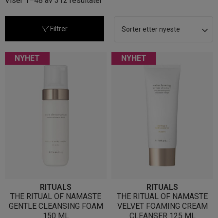
Viser 1–48 av 312 resultater
etter
nyeste
Filtrer
NYHET
NYHET
RITUALS
RITUALS
THE RITUAL OF NAMASTE
THE RITUAL OF NAMASTE
GENTLE CLEANSING FOAM
VELVET FOAMING CREAM
150 ML
CLEANSER 125 ML