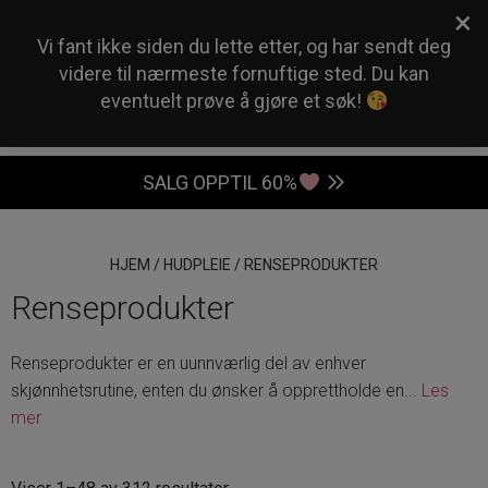
×
0
Vi fant ikke siden du lette etter, og har sendt deg
videre til nærmeste fornuftige sted. Du kan
eventuelt prøve å gjøre et søk!
SALG OPPTIL 60%
HJEM
/
HUDPLEIE
/
RENSEPRODUKTER
Renseprodukter
Renseprodukter er en uunnværlig del av enhver
skjønnhetsrutine, enten du ønsker å opprettholde en
...
Les
mer
Sortert