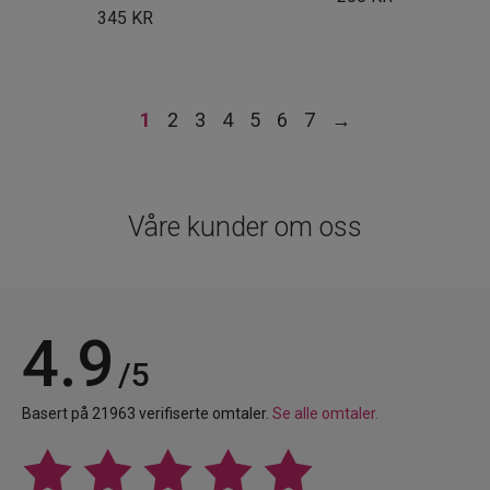
345
KR
1
2
3
4
5
6
7
→
Våre kunder om oss
4.9
/5
Basert på 21963 verifiserte omtaler.
Se alle omtaler.