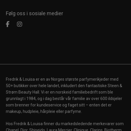
Følg oss i sosiale medier
Fredrik & Louisa er en av Norges største parfymerikjeder med
50+ butikker over hele landet, inkludert den fantastiske Steen &
Strøm Beauty Hall. Vi er en norskeid familiebedrift som ble
grunnlagt i 1984, og i dag består vår familie av over 600 ildsjeler
som brenner for kundeservice og faget sitt – enten det er
makeup, hudpleie, hårpleie eller parfyme.
Hos Fredrik & Louisa finner du markedsledende merkevarer som
Chanel, Dior, Shiseido, Laura Mercier, Clinique, Clarins, Biotherm,