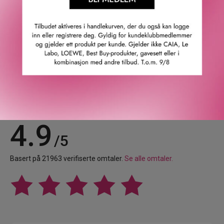
Bunnoter: Hedione og musk.
GTIN: 3701415902657
Leverandørs artikkelnummer: ninli0001hm
Våre kunder om oss
4.9
/5
Basert på 21963 verifiserte omtaler.
Se alle omtaler.