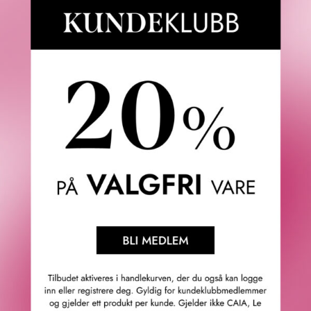
Fredrik & Louisa
Om Fredrik & Louisa
Autorisert forhandler
Redegjørelse åpenhetsloven
Våre butikker
Personvern
Cookies
F&L Tipser
Konkurransevinnere
Sommermagasin