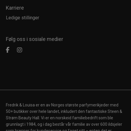
Karriere
Ledige stillinger
Følg oss i sosiale medier
Fredrik & Louisa er en av Norges største parfymerikjeder med
50+ butikker over hele landet, inkludert den fantastiske Steen &
Strøm Beauty Hall. Vi er en norskeid familiebedrift som ble
grunnlagt i 1984, og i dag består vår familie av over 600 ildsjeler
som brenner for kundeservice og faget sitt – enten det er