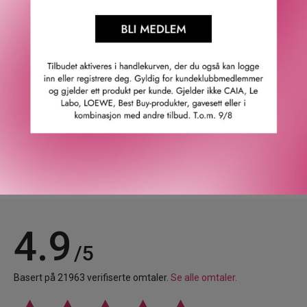
og sminkerester.
· Panthenol: Pleier og fukter huden.
· Allantoin: Hjelper med å berolige huden og styrke
hudbarrieren.
GTIN: 8809623940678
Leverandørs artikkelnummer: 1126
Våre kunder om oss
4.9
/5
Basert på 21963 verifiserte omtaler.
Se alle omtaler.