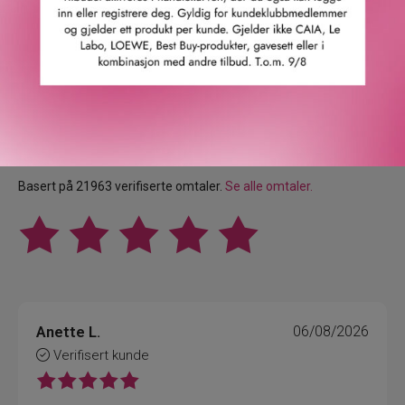
Våre kunder om oss
4.9
/5
Basert på 21963 verifiserte omtaler.
Se alle omtaler.
Anette L.
06/08/2026
Verifisert kunde