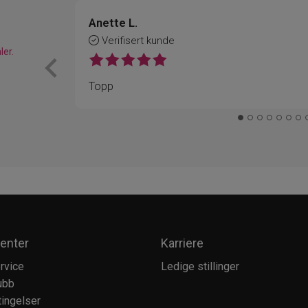
Anette L.
Verifisert kunde
ler.
Topp
enter
Karriere
rvice
Ledige stillinger
ubb
ingelser