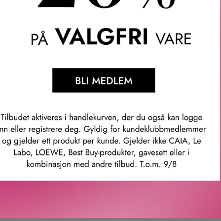
Light inneholder ultrafin risstivelse som effektivt absorberer
t umiddelbart rent, friskt utseende og en behagelig duft av Morocc
UV-beskyttelse og arganolje som nærer håret, og den etterlater i
ccanoil Dry Shampoo for lyse toner delikate lillanyanser som nøy
 for å fremheve og forbedre lyse fargetoner.
ig, og det bør tørrsjampoen din også være!
mer: 29094
Våre kunder om oss