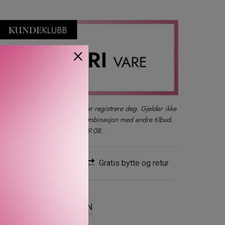
×
der du også kan logge inn eller registrere deg. Gjelder ikke
produkter, gavesett eller i kombinasjon med andre tilbud.
kun ett kjøp per kunde t.o.m. 09.08.
Rask levering
Gratis bytte og retur
SER
OM MERKEVAREN