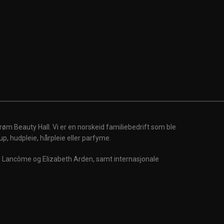
røm Beauty Hall. Vi er en norskeid familiebedrift som ble
up, hudpleie, hårpleie eller parfyme.
m, Lancôme og Elizabeth Arden, samt internasjonale