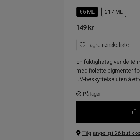
65 ML
217 ML
149
kr
Lagre i ønskeliste
En fuktighetsgivende tørrs
med fiolette pigmenter for
UV-beskyttelse uten å ette
På lager
Tilgjengelig i 26 butikke