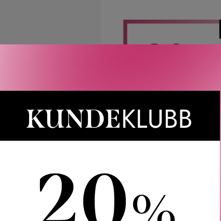
Rabatten aktiveres i handlekurven 
CAIA, Le Labo, LOEWE, Best Buy-
Gjelder 
Gratis frakt over 1000 kr
LER
SPØRSMÅL & SVAR
SLIK GJØR DU
INGREDIEN