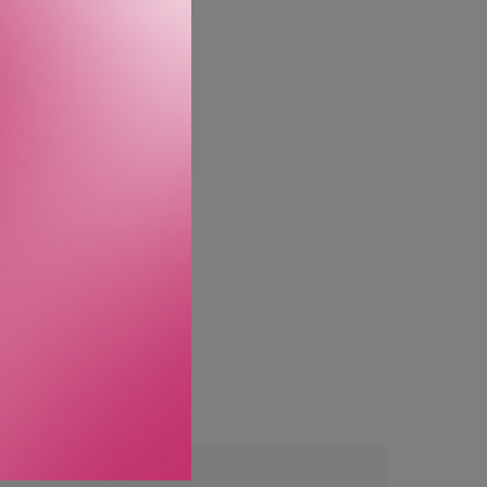
 olje, smuss og uønskede
anoils signaturaroma.
ngen synlige rester.
traliserer gule og