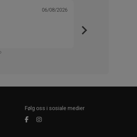
06/08/2026
Tone 
Veri
Kjapt 
Enkelt
Følg oss i sosiale medier