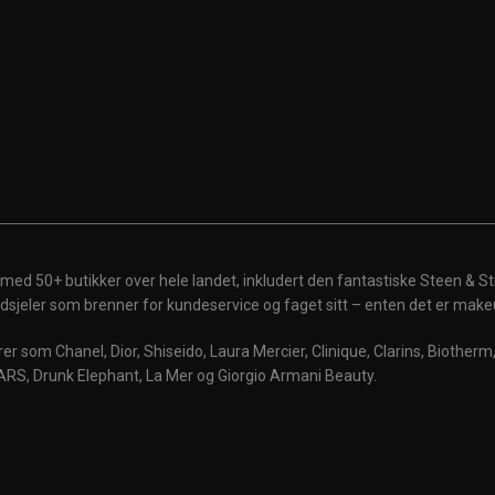
 med 50+ butikker over hele landet, inkludert den fantastiske Steen & St
 ildsjeler som brenner for kundeservice og faget sitt – enten det er make
r som Chanel, Dior, Shiseido, Laura Mercier, Clinique, Clarins, Biother
ARS, Drunk Elephant, La Mer og Giorgio Armani Beauty.