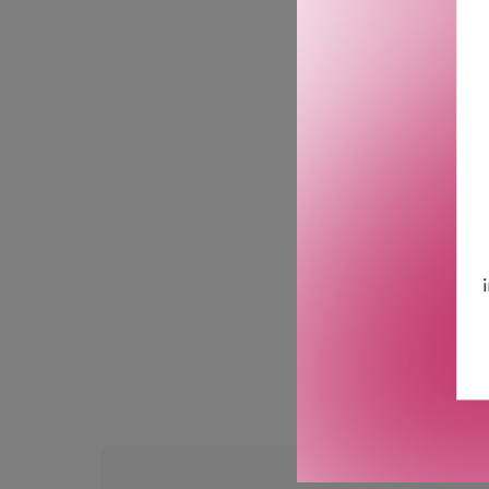
Moroccanoil Dry Shampoo 
lukter. Dette gir håret e
Formelen er beriket med 
I tillegg inneholder Moro
bronsetoner i blondt hår,
Hårfargen din er personl
GTIN: 7290015629454
Leverandørs artikkelnum