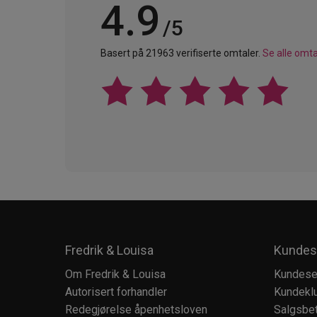
4.9
/5
Basert på 21963 verifiserte omtaler.
Se alle omta
Fredrik & Louisa
Kundes
Om Fredrik & Louisa
Kundese
Autorisert forhandler
Kundekl
Redegjørelse åpenhetsloven
Salgsbet