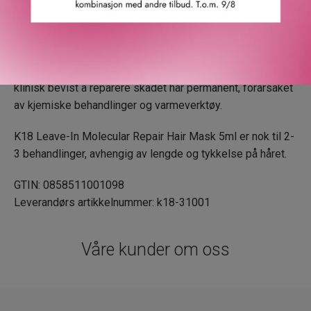
Etter 10 år med forskning har K18 patentert «K18Peptide»
som gjør det mulig å reversere og reparere skadet hår
tilbake til sin ungdommelige tilstand. K18 er ikke bare en
midlertidig løsning, men er det første merket som er
klinisk bevist å reparere skadet hår permanent, forårsaket
av kjemiske behandlinger og varmeverktøy.
K18 Leave-In Molecular Repair Hair Mask 5ml er nok til 2-
3 behandlinger, avhengig av lengde og tykkelse på håret.
GTIN: 0858511001098
Leverandørs artikkelnummer: k18-31001
Våre kunder om oss