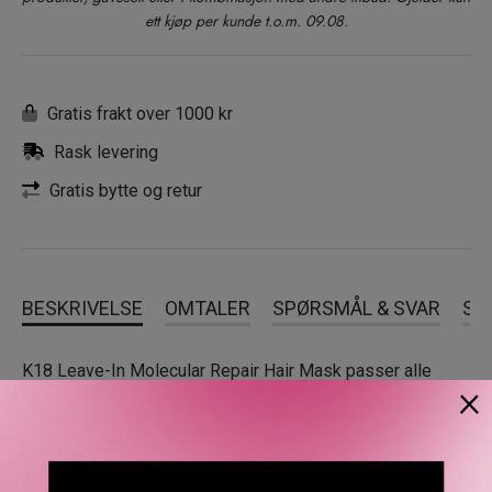
ett kjøp per kunde t.o.m. 09.08.
Gratis frakt over 1000 kr
Rask levering
Gratis bytte og retur
BESKRIVELSE
OMTALER
SPØRSMÅL & SVAR
SL
K18 Leave-In Molecular Repair Hair Mask passer alle
×
hårtyper, uansett generasjon, og kan brukes med alle typer
stylingprodukter.
Molecular Repair Hair Mask er en lett hårkur som påføres