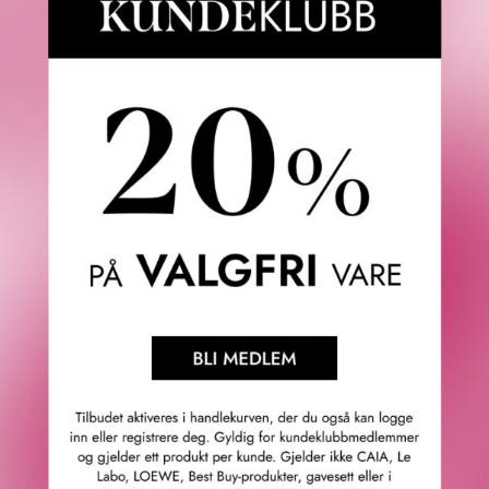
på rent håndkletørt hår. Det er klinisk bevist at produktet
reparerer skadet hår etter kun en 4-minutters behandling.
Dersom håret ditt er veldig slitt anbefaler K18 å bruke
Repair hårmasken de neste 4 hårvaskene, deretter hver
fjerde vask – hensikten med dette er å reparere den
skaden man påfører håret f.eks glattetang, krølltang,
føning og naturlig slitasje.
· Krøller blir mer definerte og flisete tupper og brudd blir
frizzfrie.
· Håret føles rent, lett og mykt, slik at hver dag føles som
en god hårdag.
· Gjør håret sterkere slik at det kan vokse lenger enn før og
holder det sunt uansett hvor ofte du ønsker å endre
hårfarge.
· K18 motvirker at fargen blir blass ved å lukke hårlagene
og låse fargen inn i håret.
· Flatt, kjedelig hår hører til i fortiden.