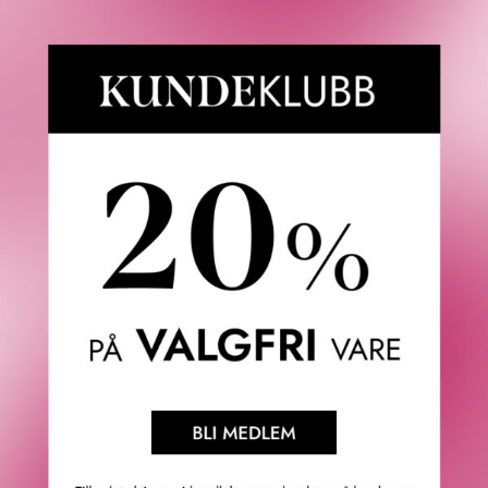
fjell omgitt av overdådige skoger. Rundt området finnes
den mest frodige middelhavsvegetasjonen noen gang
sett, som bærer spor etter de store menn og kvinner som
levde her i fortiden.
Å vandre langs de gamle stiene betyr å være omsluttet av
slyngende dufter og rungende minner, som en havfrues
sang eller melodien som gudinnen Kirke brukte for å
tiltrekke sine ofre, som vi lærte om i Odysseen av
Odyssevs. Vi har også blitt trollbundet av disse
persuasive duftene, så mye at vi har fanget dem i en
sensuell og varm parfyme som kan transportere sjelen til
sansenes skjønnhet.
Dette er en magisk og sensuell duft, som gudinnen som
inspirerte den. Den kjennetegnes av en frodig bukett av
søte frukter, inkludert pasjonsfrukt, fersken og pærer,
blandet gjennom dyktig alkymi med bringebær og solbær.