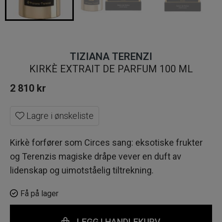
TIZIANA TERENZI
KIRKÈ EXTRAIT DE PARFUM 100 ML
2 810
kr
Lagre i ønskeliste
Kirkè forfører som Circes sang: eksotiske frukter
og Terenzis magiske dråpe vever en duft av
lidenskap og uimotståelig tiltrekning.
Få på lager
LEGG I HANDLEKURV