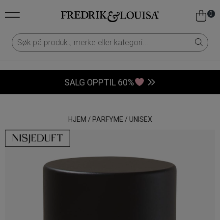
0
SALG OPPTIL 60%
HJEM
/
PARFYME
/
UNISEX