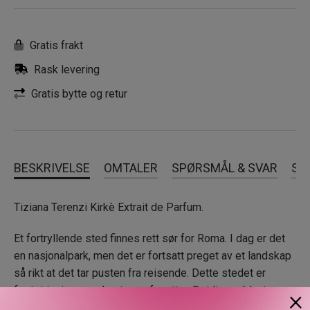
Gratis frakt
Rask levering
Gratis bytte og retur
BESKRIVELSE
OMTALER
SPØRSMÅL & SVAR
SL
Tiziana Terenzi Kirkè Extrait de Parfum.
Et fortryllende sted finnes rett sør for Roma. I dag er det
en nasjonalpark, men det er fortsatt preget av et landskap
så rikt at det tar pusten fra reisende. Dette stedet er
festet i minner og har tusen fasetter. Det ligger blant
×
enorme sanddyner som vender mot havet og ubebodde