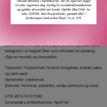
Den er overbevisende som en berøring av liljekonvall og
som en barfot spasertur på sand som varmes av
kontrasten med den umiskjennelige heliotropinen, og gjort
kraftfull gjennom styrken til patchouli og musk-tre. Som en
av de berømte fortryllede trylledrikker av gudinnen Kirke,
trollbinder dette ekstraktet den som bærer det, og leder
dem på mystiske stier for å oppdage fantastiske
underverker i en skjør utvikling av følelser og inspirasjon,
innkapslet i et magisk filter som etterlater en uendelig
våge av mystikk og sensualitet
Toppnoter: Pasjonsfrukt, fersken, bringebær, solbær, pære
og varm sand.
Hjertenoter: Liljekonvall.
Bunnoter: Heliotrop, sandeltre, vanilje, patchouli og musk.
GTIN: 8016741072482
Leverandørs artikkelnummer: ttprof-kir