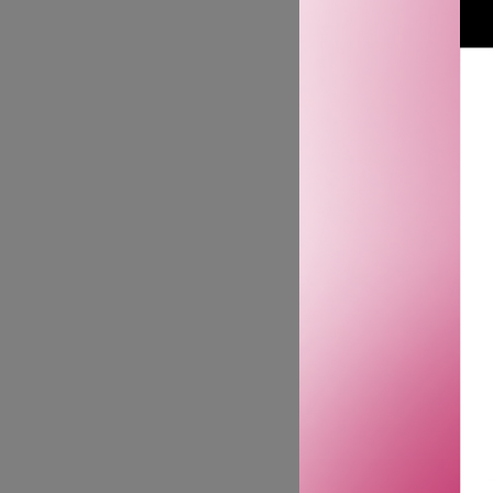
Mascaraen har en lett ge
uten bruk av vippebøyere
Velegnet for sensitive ø
Denne maskaraen løfter, b
vippebøyer er ikke nødven
Resultatet? Et vakkert 
børsten løfter og holder 
sikrer at effekten varer 
Motstår regn, svette og t
Utmerkede resultater:
· Øyeblikkelig løft og b
· 89% sier at vippene øyeb
· 89% sier at maskaraen v
· 88% sier at vippene føl