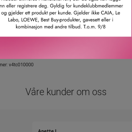
ikkelig ser klarere ut**.
er etter bruk av produktet i 24 timer.
vinner etter bruk av produktet i 1 uke.
yesikkerhet. Effektiv makeup som er skånsom mot øynene. Testet
t for personer som bruker kontaktlinser.
mer: v4tc010000
Våre kunder om oss
Anette L.