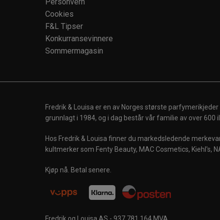
Personvern
Cookies
F&L Tipser
Konkurransevinnere
Sommermagasin
Fredrik & Louisa er en av Norges største parfymerikjeder
grunnlagt i 1984, og i dag består vår familie av over 600
Hos Fredrik & Louisa finner du markedsledende merkevare
kultmerker som Fenty Beauty, MAC Cosmetics, Kiehl's, N
Kjøp nå. Betal senere.
Fredrik og Louisa AS - 937 781 164 MVA