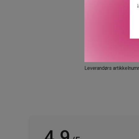
· 87% sier at øynene øyebl
* Klinisk test på 11 kvinn
** Forbrukertest på 120 k
Cliniques’ garanti for ø
mot sensitive øyne. Egne
GTIN: 0192333130308
Leverandørs artikkelnum
4.9