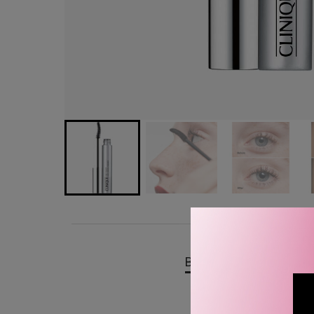
BESKRIVELSE
OMTA
Clinique High Impact Zero