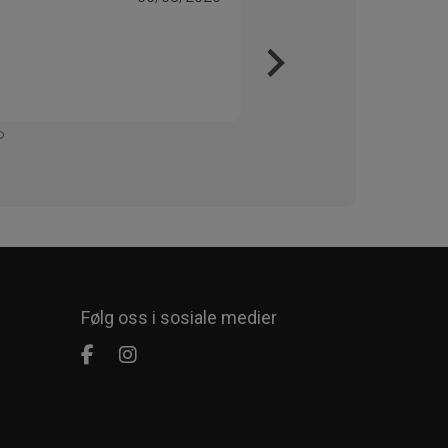
Veri
Kjapt 
Enkelt
Følg oss i sosiale medier