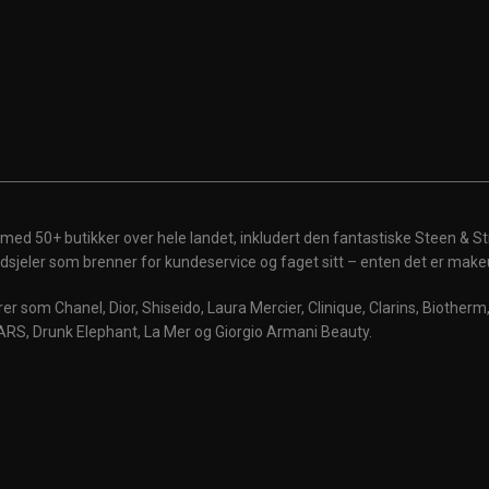
 med 50+ butikker over hele landet, inkludert den fantastiske Steen & St
 ildsjeler som brenner for kundeservice og faget sitt – enten det er make
r som Chanel, Dior, Shiseido, Laura Mercier, Clinique, Clarins, Biother
ARS, Drunk Elephant, La Mer og Giorgio Armani Beauty.