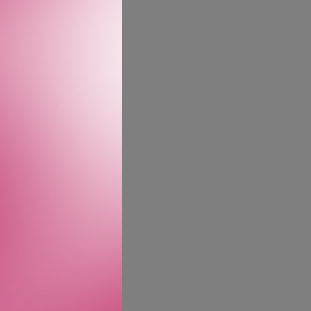
angvarig vippeutseende
ele 24 timer! En
å beste måte. Den bøyde
 mens den ytre kurven