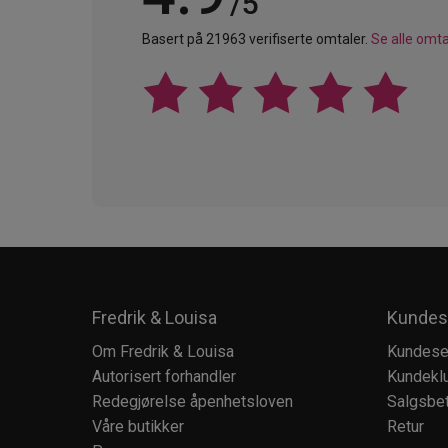
/5
Basert på 21963 verifiserte omtaler.
Se alle omta
Fredrik & Louisa
Kundes
Om Fredrik & Louisa
Kundese
Autorisert forhandler
Kundekl
Redegjørelse åpenhetsloven
Salgsbet
Våre butikker
Retur