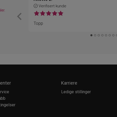
Verifisert kunde
ler.
Topp
enter
Karriere
rvice
Ledige stillinger
ubb
ingelser