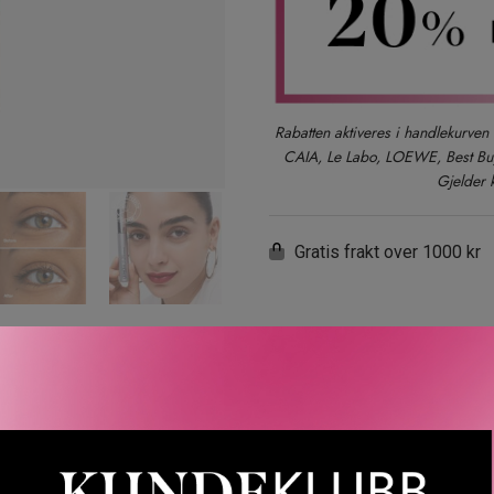
Rabatten aktiveres i handlekurven 
CAIA, Le Labo, LOEWE, Best Buy-
Gjelder 
Gratis frakt over 1000 kr
LER
SPØRSMÅL & SVAR
SLIK GJØR DU
INGREDIEN
 Gravity Mascara skaper øyeblikkelig løft og bøy av vippene som