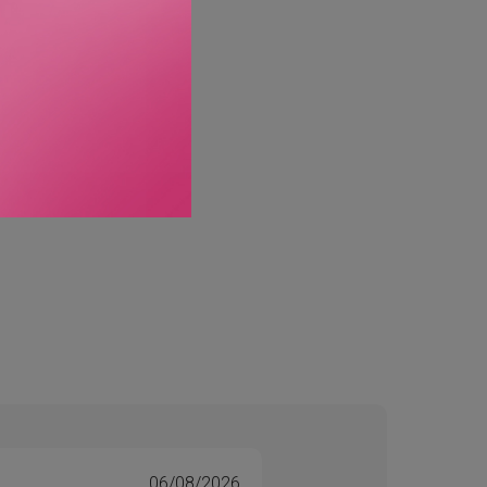
 av øyeleger. Skånsom
06/08/2026
Tone 