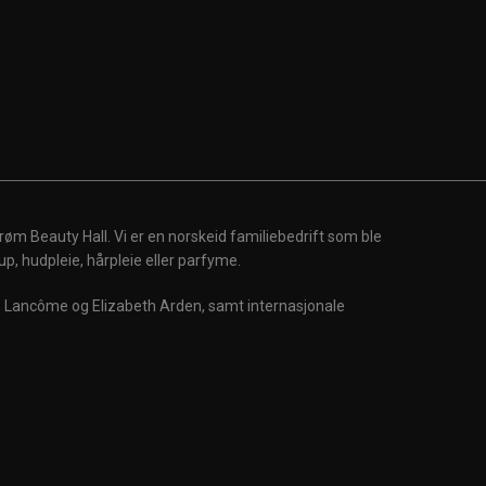
røm Beauty Hall. Vi er en norskeid familiebedrift som ble
up, hudpleie, hårpleie eller parfyme.
m, Lancôme og Elizabeth Arden, samt internasjonale