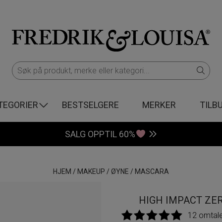
TEGORIER
BESTSELGERE
MERKER
TILB
SALG OPPTIL 60%
HJEM
/
MAKEUP
/
ØYNE
/
MASCARA
HIGH IMPACT ZE
12 omtal