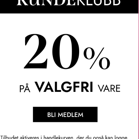
lformel, og den bøyde børsten jobber i harmoni for å gi deg et l
.
yne og kontaktlinsebrukere.
øyer og forlenger øyeblikkelig vippene dine, og effekten varer h
dig. Den lette gelformelen gjør at vippene ikke føles tunge.
vippeutseende som varer hele dagen og fremhever øynene dine p
vippene naturlig. Børstens indre kurve fanger hver eneste vippe,
hele dagen.
årer, men er lett å fjerne med varmt vann og sminkefjerner.
øy av vippene med 50% og forlenger dem med 47%*.
likkelig ser løftet ut**.
arer hele dagen**.
es vektløse hele dagen**.