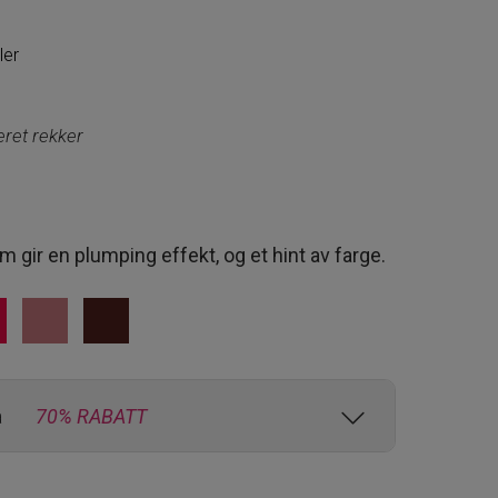
ler
nde
eret rekker
 gir en plumping effekt, og et hint av farge.
a
70% RABATT