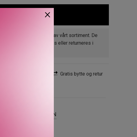
×
LEGG I HANDLEKURV
er
et" er varer som skal ut av vårt sortiment. De
et rekker og kan ikke byttes eller returneres i
Rask levering
Gratis bytte og retur
t
SER
OM MERKEVAREN
ing effekt som