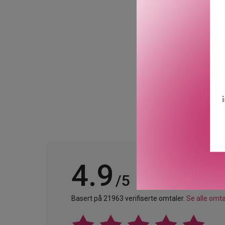
inneholder ingredienser s
sheasmør og vitamin E so
allerede elsker, kommer n
GTIN: 0840026657532
Leverandørs artikkelnu
4.9
/5
Basert på 21963 verifiserte omtaler.
Se alle omta