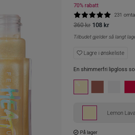
70% rabatt
231 omta
Opprinnelig
Nåvære
360
kr
108
kr
pris
pris
Tilbudet gjelder så langt lag
var:
er:
Lagre i ønskeliste
360 kr.
108 kr.
En shimmerfri lipgloss som
%
Lemon Lav
Fenty Glow
På lager