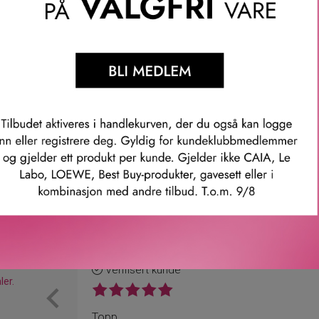
om gir en lett kilende, varmende og plumping effekt for fyldige
m holder på fuktigheten og gir en intens wet-look finish. Den o
å et par gradere hottere.
mmer: 34844071005
Våre kunder om oss
Anette L.
Verifisert kunde
ler.
Topp