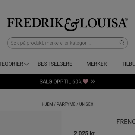
TEGORIER
BESTSELGERE
MERKER
TILB
SALG OPPTIL 60%
HJEM
/
PARFYME
/
UNISEX
FRENC
2 025
kr