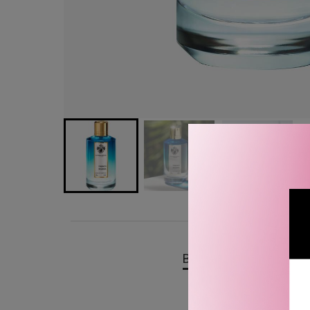
BESKRIVELSE
OMTA
Mancera French Riviera E