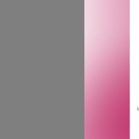
inviterer seg inn på kyst
Den franske rivieraen er en
skaperen og hans datter s
sødme og av våre feriemi
Olfaktorisk familie: Rav / 
Toppnoter: Mandarin, appe
Hjertenoter: Sjø- og jodno
Bunnoter: Rav, havsalt og
Om Mancera:
Mancera blander vestlig 
tåler tidens tann. I et u
dans som tar deg med på e
GTIN: 3760265194230
Leverandørs artikkelnu