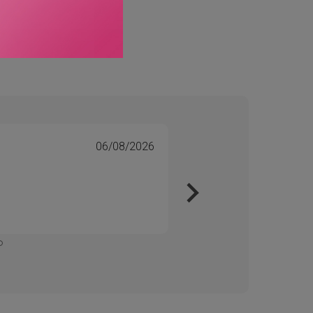
06/08/2026
Tone 
Veri
Kjapt 
Enkelt