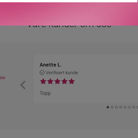
Våre kunder om oss
Anette L.
Verifisert kunde
ler.
Topp