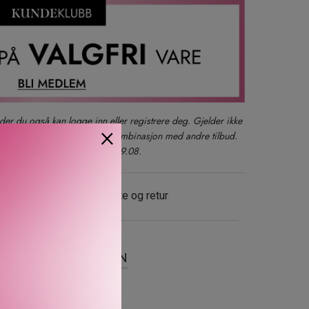
der du også kan logge inn eller registrere deg. Gjelder ikke
×
produkter, gavesett eller i kombinasjon med andre tilbud.
kun ett kjøp per kunde t.o.m. 09.08.
evering
Gratis bytte og retur
SER
OM MERKEVAREN
og høydenes friskhet