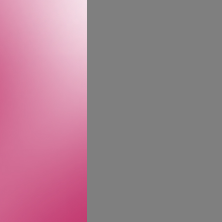
lle. Følelsene til
t er en deling av livets
rdinære parfymer som
 visuell og olfaktorisk
 fremtiden blir tegnet.