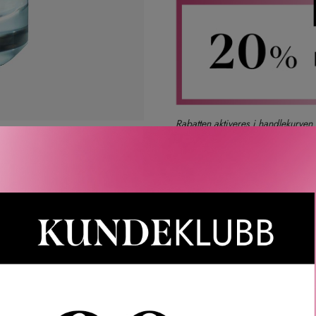
Rabatten aktiveres i handlekurven 
CAIA, Le Labo, LOEWE, Best Buy-
Gjelder 
Gratis frakt
Rask l
LER
SPØRSMÅL & SVAR
SLIK GJØR DU
INGREDIEN
au de Parfum. Jodduften sveiper over Esterels fjellskråninger, 