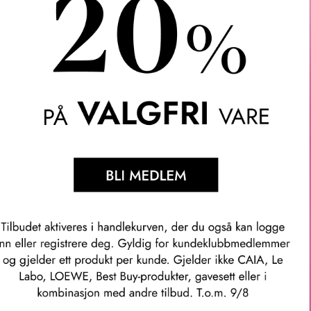
linjen badet i middelhavssolen.
 invitasjon til «farniente», når hjertet legger seg og tiden står sti
om er forelsket i denne landstripen mellom havet og fjellene. De
nner.
Vanilje.
lsin, sitron, ingefær og pepper.
ter, tiare- og mimosablomster, furunoter og vetiverrøtter.
 hvit musk.
og østlig innflytelse med fransk raffinement, og skaper ekstrao
nikt samarbeid mellom en far og hans datter orkestrerer Mancera en
n reise til utkanten av fjerntliggende land der myter blir født og
mmer: man94230