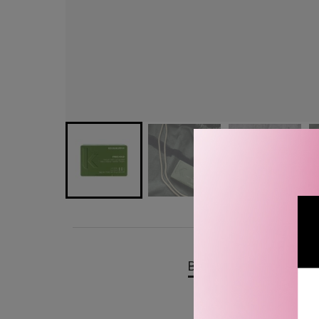
BESKRIVELSE
OMTA
KEVIN.MURPHY Free.Hold.