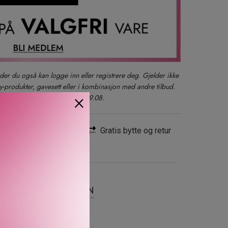
der du også kan logge inn eller registrere deg. Gjelder ikke
produkter, gavesett eller i kombinasjon med andre tilbud.
×
kun ett kjøp per kunde t.o.m. 09.08.
Rask levering
Gratis bytte og retur
SER
OM MERKEVAREN
 hold som gir en