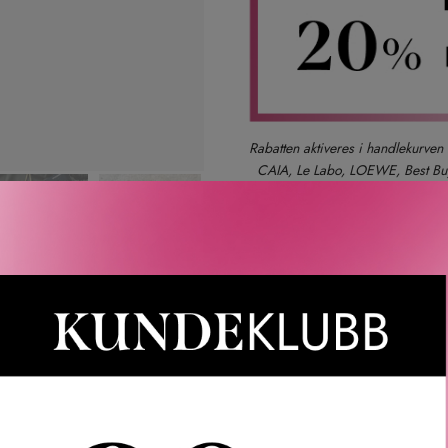
Rabatten aktiveres i handlekurven 
CAIA, Le Labo, LOEWE, Best Buy-
Gjelder 
Gratis frakt over 1000 kr
LER
SPØRSMÅL & SVAR
SLIK GJØR DU
INGREDIEN
 Kevin Murphy Free Hold er en stylingkrem med fleksibelt godt