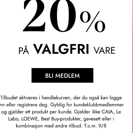
. Er rik på antioksidanter, vitaminer og ekstrakter fra bergamott og 
mye hold du ønsker med Free.Hold! Dette produktet gir medium ho
old.
hår.
re.
cruelty-free.
 sine egenskaper til å mykgjøre håret.
et fremstår tykkere, samtidig som den gir en glossy finish.
tioksidanter og vitaminer. Yerba Mate gjør at håret føles tykkere o
mmer: kmu15393