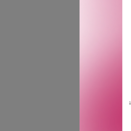
thickening effekt til håret
til håret.
Feel free til å skape så 
verktøy.
· Gir fleksibelt, medium h
· Gir et naturlig, glansfult 
· Gjør at håret føles tykke
· Gir en glossy finish.
· Ideell for alle hårtyper.
· Sulfatfri, parabenfri og 
· Lanolin Wax er kjent for
· Carnuba Wax gjør at hår
· Amino acids er rik på an
GTIN: 9339341017486
Leverandørs artikkelnu