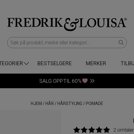
TEGORIER
BESTSELGERE
MERKER
TILB
SALG OPPTIL 60%
HJEM
/
HÅR
/
HÅRSTYLING
/
POMADE
2 omtaler