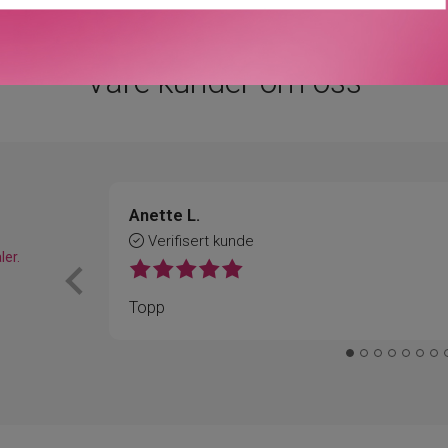
Våre kunder om oss
Anette L.
Verifisert kunde
ler.
Topp