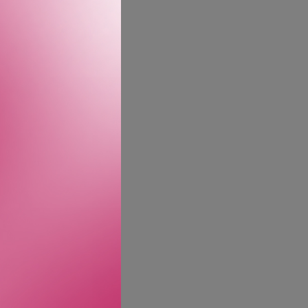
vanilje. Gir naturlig glans
ld og er et fleksibelt
g gir glans.