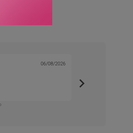
06/08/2026
Tone 
Veri
Kjapt 
Enkelt