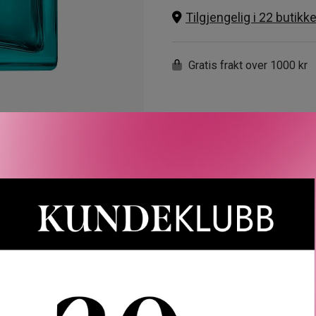
Tilgjengelig i 22 butikke
Gratis frakt over 1000 kr
LER
SPØRSMÅL & SVAR
SLIK GJØR DU
INGREDIEN
omatic Essence for Men Eau de Parfum er en sensuell og ny afrodi