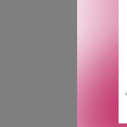
Aromatic Essence for Men g
duften. Einebæressens l
kraftig bunn med krydret
dristige duften inspirer
evigheten.
Toppnoter: Einebærekstra
Hjertenoter: Kokosnøttak
Bunnoter: Guatemalansk k
Flasken:
Calvin Klein Eternity Aro
glassflaske. Ved å oppret
sensualitet.
GTIN: 3616303476830
Leverandørs artikkelnum