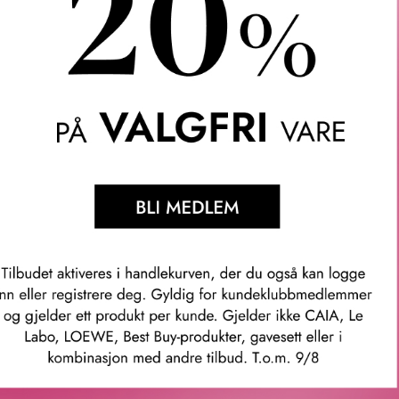
ir en følelse av intriger til tidligere iterasjoner av den tidløse 
egger seg over hjertet av en vanedannende kokosnøttgourmand-a
 kardemomme. Med friskhet og gourmandkontraster i hjertet av d
er selve essensen av evigheten. Forførende. Uanstendig. Sterk. 
kt, sitron og sichuan pepper.
kord og lavandinessens.
ardemomme, virginisk sedertre og patchouli.
matic Essence for Men er inspirert av edelsteners liv og ligger i 
tholde formen og sølvkork til de ikoniske originale Eternity-duft
mer: 66483