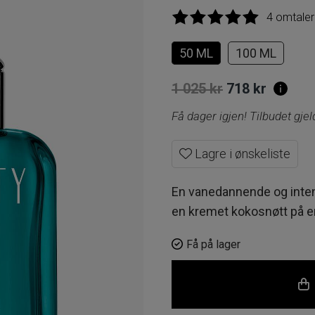
4 omtaler
50 ML
100 ML
Opprinnelig
Nåvær
1 025
kr
718
kr
pris
pris
Få dager igjen! Tilbudet gje
var:
er:
Lagre i ønskeliste
1
718 kr.
025 kr.
En vanedannende og inten
en kremet kokosnøtt på 
Få på lager