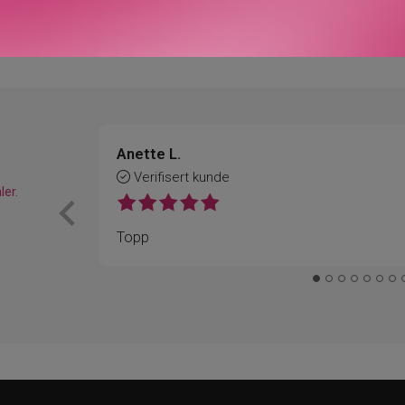
Våre kunder om oss
Anette L.
Verifisert kunde
ler.
Topp