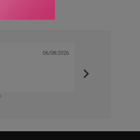
06/08/2026
Tone 
Veri
Kjapt 
Enkelt