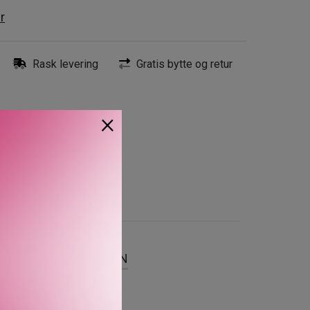
r
Rask levering
Gratis bytte og retur
×
SER
OM MERKEVAREN
siakum CK-duft, Eternity