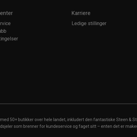
enter
Karriere
rvice
Ledige stillinger
ubb
ingelser
 med 50+ butikker over hele landet, inkludert den fantastiske Steen & St
 ildsjeler som brenner for kundeservice og faget sitt – enten det er make