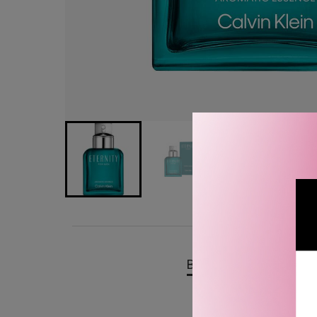
BESKRIVELSE
OMTA
Calvin Klein Eternity Ar