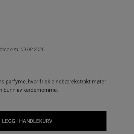
ende
lder t.o.m. 09.08.2026
s parfyme, hvor frisk einebærekstrakt møter
en bunn av kardemomme.
LEGG I HANDLEKURV