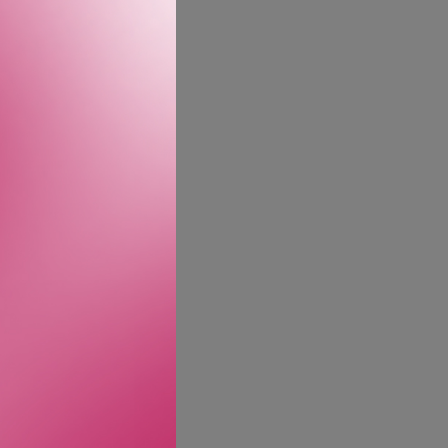
Calvin Klein Eternity-
kkord. Forankret av en
enne langvarige og
Opplev essensen av
en lakkert blågrønn
ene, utstråler den