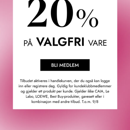
nære og beskytte huden din. Inneholdende sheasmør,
avokadoolje og en naturlig prebiotisk kompleks, fukter den
effektivt, absorberes raskt og etterlater huden din med et
sunnere utseende og følelse.
Opplev de utrolige fordelene ved Eight Hour Daily Body
Lotion:
· Fuktighet: Fukter huden.
· Mykgjør: Hjelper med å berolige tørr hud.
· Glatt: Gjør huden smidig og silkeaktig.
· Forny: Hjelper med å gjenopprette en sunn, vakker hud.
· Beskytt: Beskytter mot tap av fuktighet.
· Styrk: Hjelper med å styrke hudbarrieren.
· Lindre: Hjelper med å lindre alvorlig tørr hud.
· Balanse: Beriket med et prebiotisk kompleks for en sunn,
balansert mikrobiom.
Opplev transformasjonen av huden din mens den blir glatt,