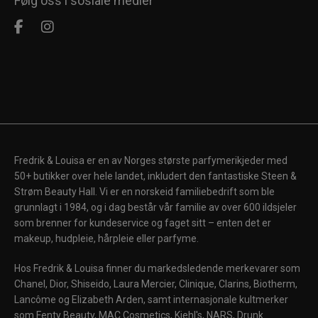
Følg oss i sosiale medier
Fredrik & Louisa er en av Norges største parfymerikjeder med
50+ butikker over hele landet, inkludert den fantastiske Steen &
Strøm Beauty Hall. Vi er en norskeid familiebedrift som ble
grunnlagt i 1984, og i dag består vår familie av over 600 ildsjeler
som brenner for kundeservice og faget sitt – enten det er
makeup, hudpleie, hårpleie eller parfyme.
Hos Fredrik & Louisa finner du markedsledende merkevarer som
Chanel, Dior, Shiseido, Laura Mercier, Clinique, Clarins, Biotherm,
Lancôme og Elizabeth Arden, samt internasjonale kultmerker
som Fenty Beauty, MAC Cosmetics, Kiehl's, NARS, Drunk