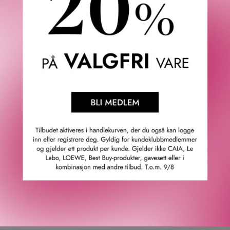
· Unik hydra-geltekstur med innkapslede oljebobler som
sprekker.
· Låser fuktigheten inne i opptil 72 timer.
· Fuktighetsgir øyeblikkelig + forbedrer hudens
fuktighetsbarriere.
· Forbedrer hudens elastisitet øyeblikkelig.
· 30% glattere hud på bare 1 uke.
· SuperQuench Juice Complex gjenoppretter, gjenoppliver
+ fyller ut huden med fuktighet.
· Gir huden en strålende, glødende finish.
· Resirkulerbar glasskrukke.
· Har den karakteristiske Fenty Fresh-duften.
Ikke-komedogen (tetter ikke porene).
Passer alle hudtyper, spesielt tørr hud.
Vegansk, dyrevers og glutenfri.