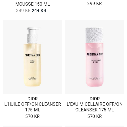
299
KR
MOUSSE 150 ML
OPPRINNELIG
NÅVÆRENDE
349
KR
244
KR
PRIS
PRIS
VAR:
ER:
349 KR.
244 KR.
DIOR
DIOR
L’HUILE OFF/ON CLEANSER
L’EAU MICELLAIRE OFF/ON
175 ML
CLEANSER 175 ML
570
KR
570
KR