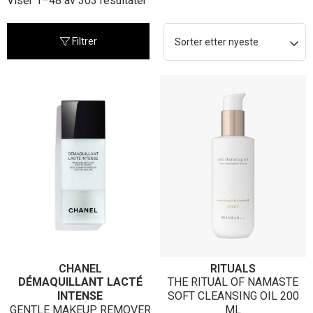
Viser 1–48 av 303 resultater
etter
nyeste
Filtrer
CHANEL
RITUALS
DÉMAQUILLANT LACTÉ
THE RITUAL OF NAMASTE
INTENSE
SOFT CLEANSING OIL 200
GENTLE MAKEUP REMOVER
ML