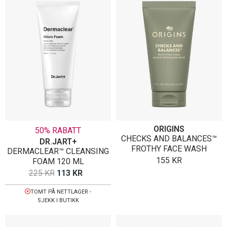
ORIGINS
50% RABATT
CHECKS AND BALANCES™
DR.JART+
FROTHY FACE WASH
DERMACLEAR™ CLEANSING
155
KR
FOAM 120 ML
OPPRINNELIG
NÅVÆRENDE
225
KR
113
KR
PRIS
PRIS
TOMT PÅ NETTLAGER -
VAR:
ER:
SJEKK I BUTIKK
225 KR.
113 KR.