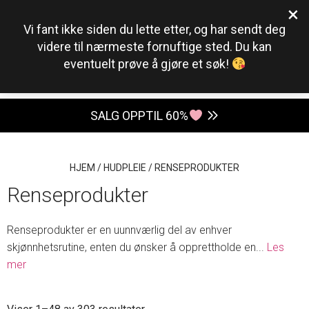
×
0
Vi fant ikke siden du lette etter, og har sendt deg
videre til nærmeste fornuftige sted. Du kan
eventuelt prøve å gjøre et søk!
SALG OPPTIL 60%
HJEM
/
HUDPLEIE
/
RENSEPRODUKTER
Renseprodukter
Renseprodukter er en uunnværlig del av enhver
skjønnhetsrutine, enten du ønsker å opprettholde en
...
Les
mer
Sortert