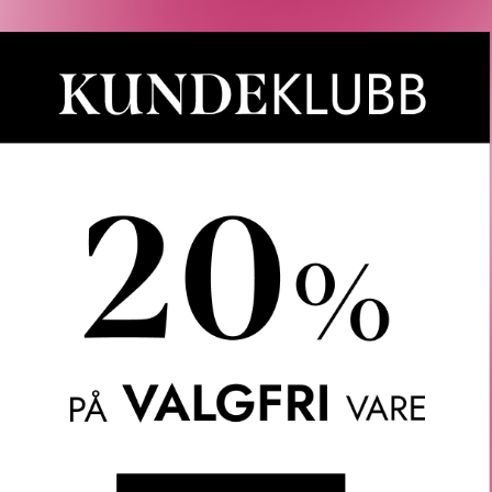
LER
SPØRSMÅL & SVAR
SLIK GJØR DU
INGREDIEN
 er en myk balm som temmer og pleier skjegget, med fleksibel p
mmer: 33402032002