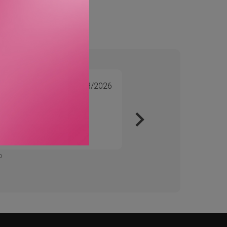
06/08/2026
Tone 
Veri
Kjapt 
Enkelt