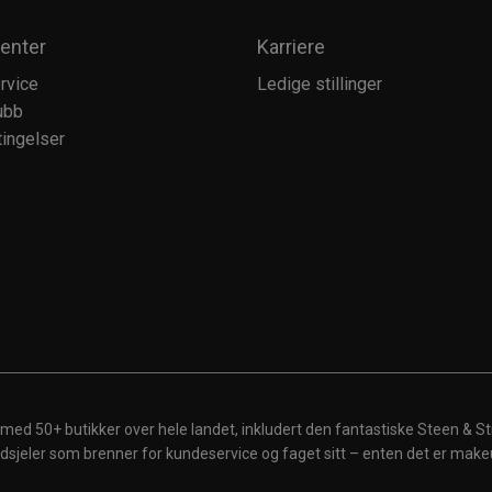
enter
Karriere
rvice
Ledige stillinger
ubb
ingelser
 med 50+ butikker over hele landet, inkludert den fantastiske Steen & St
 ildsjeler som brenner for kundeservice og faget sitt – enten det er make