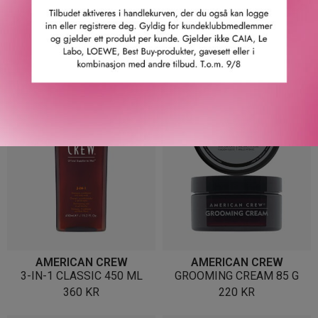
SHAMPOO 250 ML
AND BEARD CONDITIONER
100 ML
295
KR
335
KR
AMERICAN CREW
AMERICAN CREW
3-IN-1 CLASSIC 450 ML
GROOMING CREAM 85 G
360
KR
220
KR