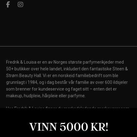
Fredrik & Louisa er en av Norges største parfymerikjeder med
50+ butikker over hele landet, inkludert den fantastiske Steen &
Strøm Beauty Hall. Vi er en norskeid familiebedrift som ble
grunnlagt i 1984, og i dag består vår familie av over 600 ildsjeler
som brenner for kundeservice og faget sitt – enten det er
makeup, hudpleie, hårpleie eller parfyme.
Hos Fredrik & Louisa finner du markedsledende merkevarer som
Chanel, Dior, Shiseido, Laura Mercier, Clinique, Clarins, Biotherm,
Lancôme og Elizabeth Arden, samt internasjonale kultmerker
VINN 5000 KR!
som Fenty Beauty, MAC Cosmetics, Kiehl's, NARS, Drunk
Elephant, La Mer og Giorgio Armani Beauty.