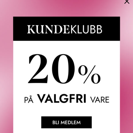
×
AMERICAN CREW
AMERICAN CREW
24-HOUR BODY WASH 450
FIBER GROOMING FOAM 200
ML
ML
360
KR
365
KR
AMERICAN CREW
AMERICAN CREW
BOOST PRE-STYLING
2 IN 1 SKIN MOISTURIZER