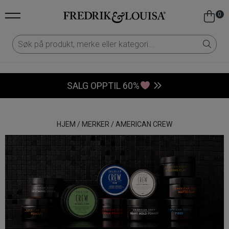
0
SALG OPPTIL 60%
HJEM
/
MERKER
/
AMERICAN CREW