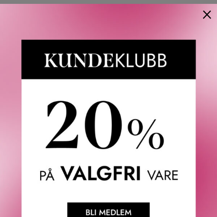
×
Versace Atelier Versace Figue Blanche Eau de Parfum
fremkaller en middelhavssommer og inneholder noter av
friske fiken, blandet med italiensk mandarinkjøtt og
eteriske oljer. Disse varme duftnotatene blandes med
saftige hint av bergamott og neroli, og duften er også
beriket med jasmin og roseblader. Figue Blanche ble skapt
av parfymeskapende Marypierre Julien, som søker å
avsløre noe uventet i de mest kjente notene.
Toppnoter: Italiensk bergamottolje essens, mandarin juice
natsource og svart pepper olje fra Madagaskar.
Hjertenoter: Hvit fiken akkord, sjasmin sambac Absolute
og rose Absolute.
Bunnoter: Gulrotfrøolje beriket Frankrike orpur,
sedertrefraksjon Texas orpur, røkelsesolje Somalia orpur
og ambrettolide.