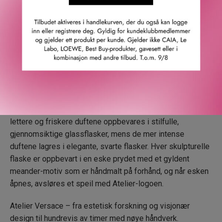
Atelier Versace ble etablert i 1989 og fokuserer på
innovasjon og forskning innen design, materialer og
teknologi. Den kompromissløse jakten på materialer av
høyeste kvalitet og enestående håndverk har blitt oversatt
til en rekke eksklusive dufter som bærer navnet Atelier
Versace. Denne luksuriøse duftkolleksjonen består av 12
ulike dufter, som spenner fra friske og blomstrete til tre-
og krydrete orientalske.
Parfymene og emballasjen har blitt nøye håndlaget. De
lettere og friskere duftene oppbevares i stilfulle,
gjennomsiktige glassflasker, mens de mer intense
duftene lagres i elegante, svarte flasker. Hver skulpturelle
flaske er oppbevart i en eske prydet med et gyldent
meander-motiv som er håndmalt på forhånd, og når esken
åpnes, avsløres et speil med Atelier-logoen.
Atelier Versace – fra estetisk forskning og visjonær
design til hundrevis av timer med nøye håndverk.