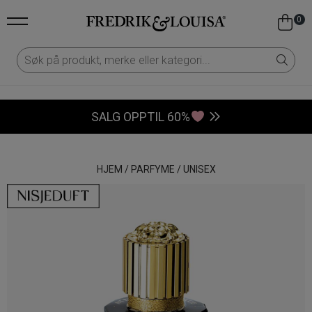
0
SALG OPPTIL 60%
HJEM
/
PARFYME
/
UNISEX