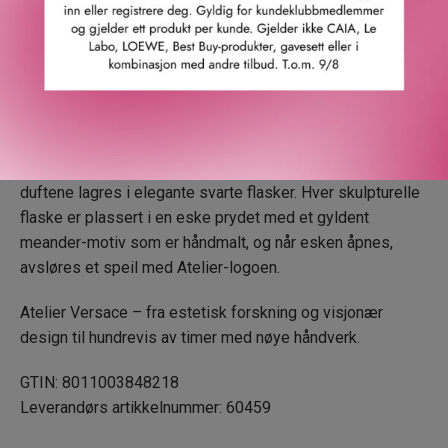
Denne luksuriøse duftkolleksjonen består av 12 dufter,
som spenner fra friske og blomstrete til treaktige,
krydrete og orientalske.
Parfymene og emballasjen har blitt nøye håndlaget. De
lettere og friskere duftene oppbevares i elegant
gjennomsiktige glassflasker, mens de mer intense
duftene lagres i elegante svarte flasker. Hver skulpturelle
flaske er plassert i en eske prydet med et gyldent
meander-motiv som er håndmalt, og når esken åpnes,
avsløres et speil med Atelier-logoen.
Atelier Versace – fra estetisk forskning og visjonær
design til hundrevis av timer med nøye håndverk.
GTIN: 8011003848218
Leverandørs artikkelnummer: 60459