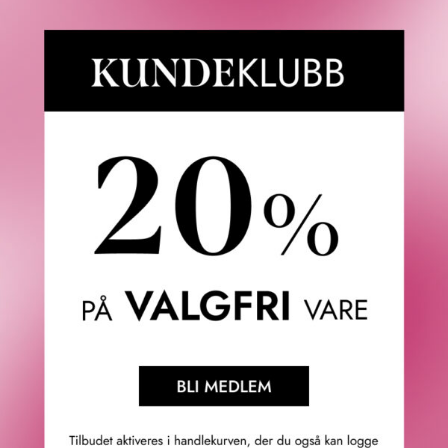
Versace Atelier Versace Éclat De Rose Eau de Parfum
skryter av den marokkanske centifolia-rosen: de skjøre
blomstene plukkes for hånd i de tidlige morgentimene og
blir deretter raskt bearbeidet. Denne fløyelsaktige
roseakkorden suppleres med Ambrox, en signaturnote
som avslører nyanser av rav, røkelse, tre, tobakk og musk.
Elegante Éclat de Rose er skapt av den nyskapende
parfymøren Nathalie Lorson, en av de første kvinnene i
parfymeindustrien. Lorsons mål er å skape dufter som
preges av både enkelhet og høy kvalitet.
Duftnoter: Centifolia rose firabsolue, kashmirtre, Ambrox
og Helvetolide®.
Atelier Versace ble etablert i 1989 og fokuserer på
innovasjon og forskning innen design, materialer og
teknologi. Den uavbrutte jakten på materialer av høyeste
kvalitet og eksepsjonelt håndverk har blitt oversatt til et
utvalg eksklusive dufter under navnet Atelier Versace.