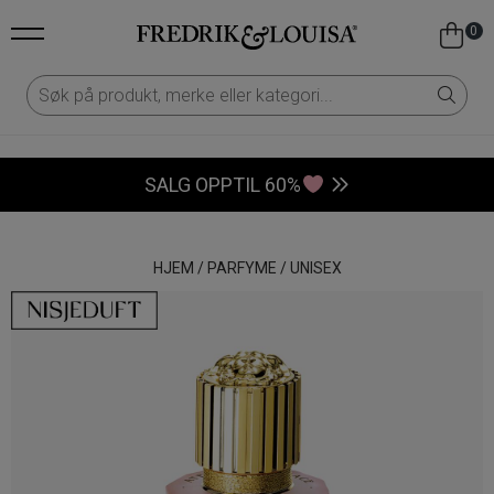
0
SALG OPPTIL 60%
HJEM
/
PARFYME
/
UNISEX