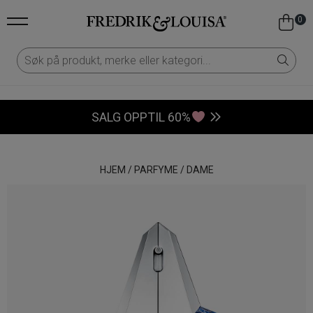
0
SALG OPPTIL 60%
HJEM
/
PARFYME
/
DAME