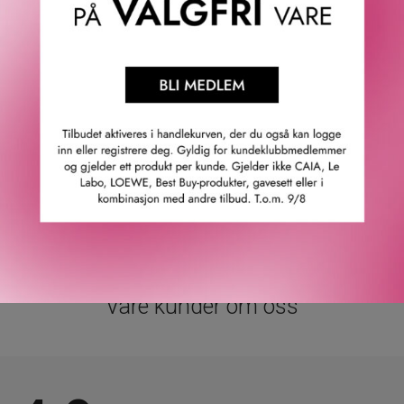
Angel Eau de Parfum er en vanedannende søt parfyme.
Duften er en blanding av herlig praliné med en holdbar
base av patchouliblader, mens klar bergamott fra Calabria
tilfører et hint av friskhet.
En parfyme som tenner lekne minner og søte følelser.
Toppnoter: Bergamott.
Hjertenoter: Praline-akkord.
Bunnoter: Patchouli.
GTIN: 3439600056525
Leverandørs artikkelnummer: lc638803
Våre kunder om oss