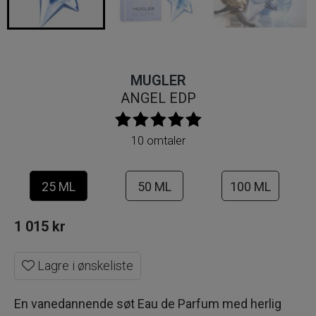
MUGLER
ANGEL EDP
10 omtaler
25 ML
50 ML
100 ML
1 015
kr
Lagre i ønskeliste
En vanedannende søt Eau de Parfum med herlig