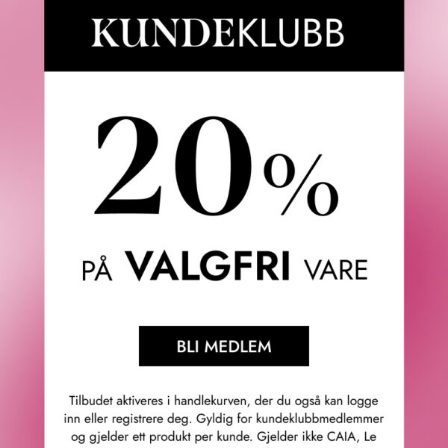
Fredrik & Louisa
Om Fredrik & Louisa
Autorisert forhandler
Redegjørelse åpenhetsloven
Våre butikker
Personvern
Cookies
F&L Tipser
Konkurransevinnere
Sommermagasin