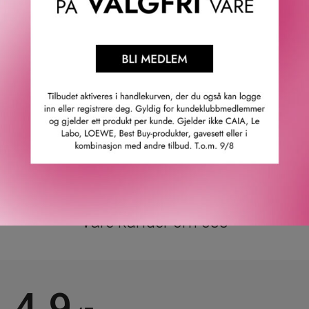
Det gjør produktet:
Scrubben eksfolierer huden slik at fine linjer blir mindre
synlige. Forbereder huden slik at den bedre kan ta til seg
fuktighet.
Dermatologisk guidede løsninger.
Allergitestet.
100% parfymefri.
GTIN: 0192333133514
Leverandørs artikkelnummer: v583010000
Våre kunder om oss
4.9