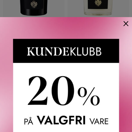
×
ACQUA DI PARMA
ACQUA DI PARMA
MAGNOLIA INFINITA HAND
YUZU EDP
AND BODY WASH 300 ML
3 395
KR
835
KR