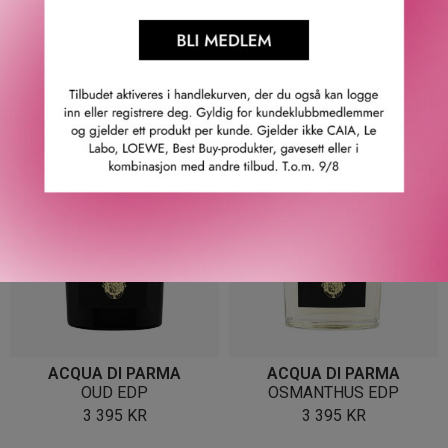
ACQUA DI PARMA
ACQUA DI PARMA
SANDALO EDP
QUERCIA EDP
3 395
KR
3 395
KR
ACQUA DI PARMA
ACQUA DI PARMA
OUD EDP
OSMANTHUS EDP
3 395
KR
3 395
KR