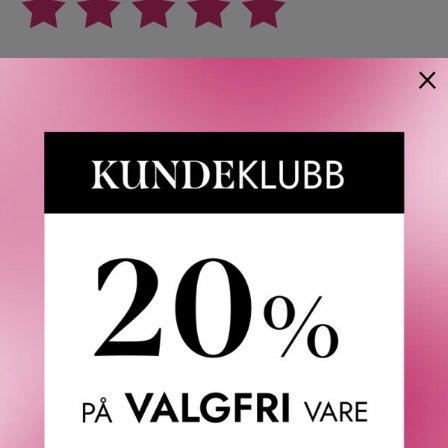
×
Anette L.
06/08/2026
Verifisert kunde
Topp
Fredrik & Louisa