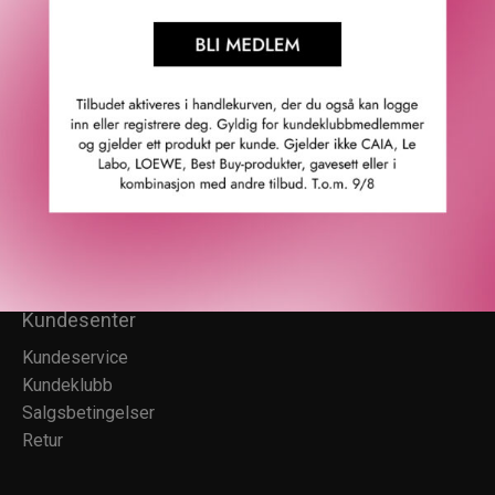
Om Fredrik & Louisa
Autorisert forhandler
Redegjørelse åpenhetsloven
Våre butikker
Personvern
Cookies
F&L Tipser
Konkurransevinnere
Sommermagasin
Kundesenter
Kundeservice
Kundeklubb
Salgsbetingelser
Retur