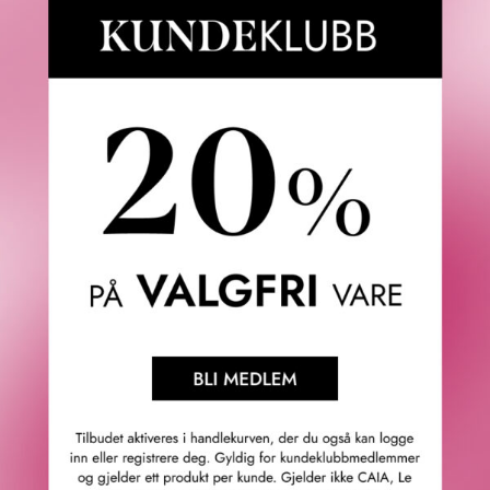
Fredrik & Louisa
Om Fredrik & Louisa
Autorisert forhandler
Redegjørelse åpenhetsloven
Våre butikker
Personvern
Cookies
F&L Tipser
Konkurransevinnere
Sommermagasin