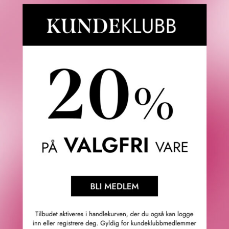
Fredrik & Louisa
Om Fredrik & Louisa
Autorisert forhandler
Redegjørelse åpenhetsloven
Våre butikker
Personvern
Cookies
F&L Tipser
Konkurransevinnere
Sommermagasin