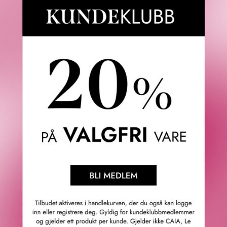
Fredrik & Louisa
Om Fredrik & Louisa
Autorisert forhandler
Redegjørelse åpenhetsloven
Våre butikker
Personvern
Cookies
F&L Tipser
Konkurransevinnere
Sommermagasin